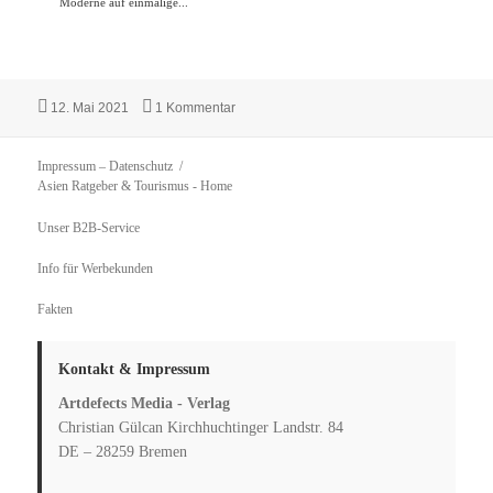
Moderne auf einmalige...
Veröffentlicht
zu Das Dorf der Puppen in Japan
12. Mai 2021
1 Kommentar
am
Impressum – Datenschutz
Asien Ratgeber & Tourismus
- Home
Unser B2B-Service
Info für Werbekunden
Fakten
Kontakt & Impressum
Artdefects Media - Verlag
Christian Gülcan Kirchhuchtinger Landstr. 84
DE – 28259 Bremen