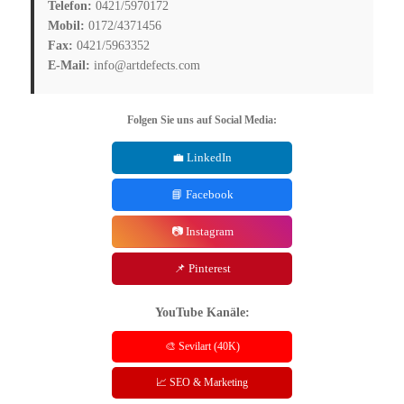
Telefon:
0421/5970172
Mobil:
0172/4371456
Fax:
0421/5963352
E-Mail:
info@artdefects.com
Folgen Sie uns auf Social Media:
💼 LinkedIn
📘 Facebook
📷 Instagram
📌 Pinterest
YouTube Kanäle:
🎨 Sevilart (40K)
📈 SEO & Marketing