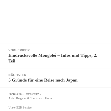
Beitragsnavigation
VORHERIGER
Eindrucksvolle Mongolei – Infos und Tipps, 2.
Vorheriger
Teil
Beitrag:
NÄCHSTER
5 Gründe für eine Reise nach Japan
Nächster
Beitrag:
Impressum – Datenschutz
Asien Ratgeber & Tourismus
- Home
Unser B2B-Service