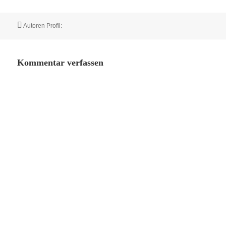
Autor
Autoren Profil:
Kommentar verfassen