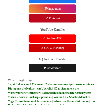
📷 Instagram
📌 Pinterest
YouTube Kanäle:
🎨 Sevilart (40K)
📈 SEO & Marketing
X (Twitter) Profile:
🐦 @Artdefects
Weitere Blogbeiträge
Sepak Takraw und Vovinam – 2 eher unbekannte Sportarten aus Asien
|
Die japanische Kultur – ein Überblick
|
Das vietnamesische
Wassermarionettentheater
|
Basiswissen zum indischen Kastensystem
|
Macau – Asiens Glücksspielparadies
|
Wer sind die Shaolin-Mönche?
|
Yoga für Anfänger und Interessierte
|
Schwarzer Tee aus Sri Lanka
|
Das