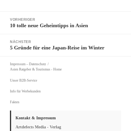
Beitragsnavigation
VORHERIGER
10 tolle neue Geheimtipps in Asien
Vorheriger
Beitrag:
NÄCHSTER
5 Gründe für eine Japan-Reise im Winter
Nächster
Beitrag:
Impressum – Datenschutz
Asien Ratgeber & Tourismus
- Home
Unser B2B-Service
Info für Werbekunden
Fakten
Kontakt & Impressum
Artdefects Media - Verlag