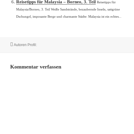
Reisetipps für Malaysia – Borneo, 3. Teil
Reisetipps für
Malaysia/Borneo, 3. Teil Weiße Sandstrände, bezaubernde Inseln, sattgrüne
Dschungel, imposante Berge und charmante Städte: Malaysia ist ein echtes...
Autor
Autoren Profil:
Kommentar verfassen