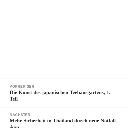
Beitragsnavigation
VORHERIGER
Die Kunst des japanischen Teehausgartens, 1.
Vorheriger
Teil
Beitrag:
NÄCHSTER
Mehr Sicherheit in Thailand durch neue Notfall-
Nächster
App
Beitrag: