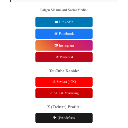
Folgen Sie uns auf Social Media:
💼 LinkedIn
📘 Facebook
📷 Instagram
📌 Pinterest
YouTube Kanäle:
🎨 Sevilart (40K)
📈 SEO & Marketing
X (Twitter) Profile:
🐦 @Artdefects