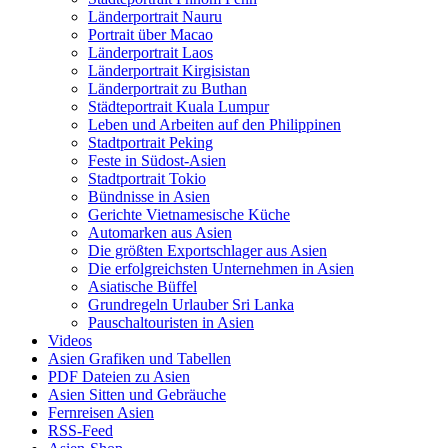
Länderportrait Nauru
Portrait über Macao
Länderportrait Laos
Länderportrait Kirgisistan
Länderportrait zu Buthan
Städteportrait Kuala Lumpur
Leben und Arbeiten auf den Philippinen
Stadtportrait Peking
Feste in Südost-Asien
Stadtportrait Tokio
Bündnisse in Asien
Gerichte Vietnamesische Küche
Automarken aus Asien
Die größten Exportschlager aus Asien
Die erfolgreichsten Unternehmen in Asien
Asiatische Büffel
Grundregeln Urlauber Sri Lanka
Pauschaltouristen in Asien
Videos
Asien Grafiken und Tabellen
PDF Dateien zu Asien
Asien Sitten und Gebräuche
Fernreisen Asien
RSS-Feed