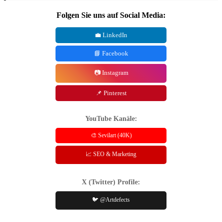
Folgen Sie uns auf Social Media:
💼 LinkedIn
📘 Facebook
📷 Instagram
📌 Pinterest
YouTube Kanäle:
🎨 Sevilart (40K)
📈 SEO & Marketing
X (Twitter) Profile:
🐦 @Artdefects