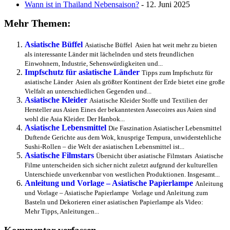
Wann ist in Thailand Nebensaison?
- 12. Juni 2025
Mehr Themen:
Asiatische Büffel
Asiatische Büffel Asien hat weit mehr zu bieten
als interessante Länder mit lächelnden und stets freundlichen
Einwohnern, Industrie, Sehenswürdigkeiten und...
Impfschutz für asiatische Länder
Tipps zum Impfschutz für
asiatische Länder Asien als größter Kontinent der Erde bietet eine große
Vielfalt an unterschiedlichen Gegenden und...
Asiatische Kleider
Asiatische Kleider Stoffe und Textilien der
Hersteller aus Asien Eines der bekanntesten Assecoires aus Asien sind
wohl die Asia Kleider. Der Hanbok...
Asiatische Lebensmittel
Die Faszination Asiatischer Lebensmittel
Duftende Gerichte aus dem Wok, knusprige Tempura, unwiderstehliche
Sushi-Rollen – die Welt der asiatischen Lebensmittel ist...
Asiatische Filmstars
Übersicht über asiatische Filmstars Asiatische
Filme unterscheiden sich sicher nicht zuletzt aufgrund der kulturellen
Unterschiede unverkennbar von westlichen Produktionen. Insgesamt...
Anleitung und Vorlage – Asiatische Papierlampe
Anleitung
und Vorlage – Asiatische Papierlampe Vorlage und Anleitung zum
Basteln und Dekorieren einer asiatischen Papierlampe als Video:
Mehr Tipps, Anleitungen...