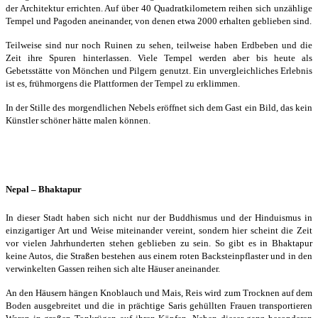
der Architektur errichten. Auf über 40 Quadratkilometern reihen sich unzählige
Tempel und Pagoden aneinander, von denen etwa 2000 erhalten geblieben sind.
Teilweise sind nur noch Ruinen zu sehen, teilweise haben Erdbeben und die
Zeit ihre Spuren hinterlassen. Viele Tempel werden aber bis heute als
Gebetsstätte von Mönchen und Pilgern genutzt. Ein unvergleichliches Erlebnis
ist es, frühmorgens die Plattformen der Tempel zu erklimmen.
In der Stille des morgendlichen Nebels eröffnet sich dem Gast ein Bild, das kein
Künstler schöner hätte malen können.
Nepal – Bhaktapur
In dieser Stadt haben sich nicht nur der Buddhismus und der Hinduismus in
einzigartiger Art und Weise miteinander vereint, sondern hier scheint die Zeit
vor vielen Jahrhunderten stehen geblieben zu sein. So gibt es in Bhaktapur
keine Autos, die Straßen bestehen aus einem roten Backsteinpflaster und in den
verwinkelten Gassen reihen sich alte Häuser aneinander.
An den Häusern hängen Knoblauch und Mais, Reis wird zum Trocknen auf dem
Boden ausgebreitet und die in prächtige Saris gehüllten Frauen transportieren