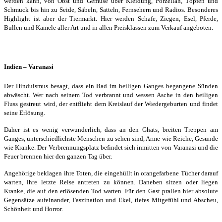
werden kann, von Obst und Gemüse über Kleidung, Porzellan, Töpfen und
Schmuck bis hin zu Seide, Säbeln, Satteln, Fernsehern und Radios. Besonderes
Highlight ist aber der Tiermarkt. Hier werden Schafe, Ziegen, Esel, Pferde,
Bullen und Kamele aller Art und in allen Preisklassen zum Verkauf angeboten.
Indien – Varanasi
Der Hinduismus besagt, dass ein Bad im heiligen Ganges begangene Sünden
abwäscht. Wer nach seinem Tod verbrannt und wessen Asche in den heiligen
Fluss gestreut wird, der entflieht dem Kreislauf der Wiedergeburten und findet
seine Erlösung.
Daher ist es wenig verwunderlich, dass an den Ghats, breiten Treppen am
Ganges, unterschiedlichste Menschen zu sehen sind, Arme wie Reiche, Gesunde
wie Kranke. Der Verbrennungsplatz befindet sich inmitten von Varanasi und die
Feuer brennen hier den ganzen Tag über.
Angehörige beklagen ihre Toten, die eingehüllt in orangefarbene Tücher darauf
warten, ihre letzte Reise antreten zu können. Daneben sitzen oder liegen
Kranke, die auf den erlösenden Tod warten. Für den Gast prallen hier absolute
Gegensätze aufeinander, Faszination und Ekel, tiefes Mitgefühl und Abscheu,
Schönheit und Horror.