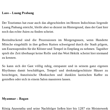
Laos – Luang Prabang
Der Tourismus hat zwar auch das abgeschieden im Herzen Indochinas liegende
Luang Prabang erreicht, bleibt aber so dezent im Hintergrund, dass der Gast hier
noch das echte Asien zu finden scheint.
Beeindruckend sind die Prozessionen im Morgengrauen, wenn Hunderte
Mönche eingehüllt in ihre gelben Kutten schweigend durch die Stadt pilgern,
um Essensspenden für die Klöster und Tempel in Empfang zu nehmen. Tagsüber
spielt die Zeit überhaupt keine Rolle und das Wort Hektik scheint hier niemand
zu kennen.
So kann sich der Gast völlig ruhig, entspannt und in seinem ganz eigenen
Rhythmus damit beschäftigen, Tempel und denkmalgeschützte Häuser zu
besichtigen, französische Obstkuchen und dunklen laotischen Kaffee zu
genießen oder sich in einem Salon massieren lassen.
Myanmar – Bagan
König Anawratha und seine Nachfolger ließen hier bis 1287 ein Meisterwerk