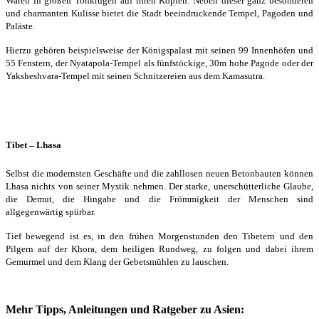
Waren in großen Tonkrügen auf ihren Köpfen. Neben dieser ganz besonderen
und charmanten Kulisse bietet die Stadt beeindruckende Tempel, Pagoden und
Paläste.
Hierzu gehören beispielsweise der Königspalast mit seinen 99 Innenhöfen und
55 Fenstern, der Nyatapola-Tempel als fünfstöckige, 30m hohe Pagode oder der
Yaksheshvara-Tempel mit seinen Schnitzereien aus dem Kamasutra.
Tibet – Lhasa
Selbst die modernsten Geschäfte und die zahllosen neuen Betonbauten können
Lhasa nichts von seiner Mystik nehmen. Der starke, unerschütterliche Glaube,
die Demut, die Hingabe und die Frömmigkeit der Menschen sind
allgegenwärtig spürbar.
Tief bewegend ist es, in den frühen Morgenstunden den Tibetern und den
Pilgern auf der Khora, dem heiligen Rundweg, zu folgen und dabei ihrem
Gemurmel und dem Klang der Gebetsmühlen zu lauschen.
Mehr Tipps, Anleitungen und Ratgeber zu Asien: