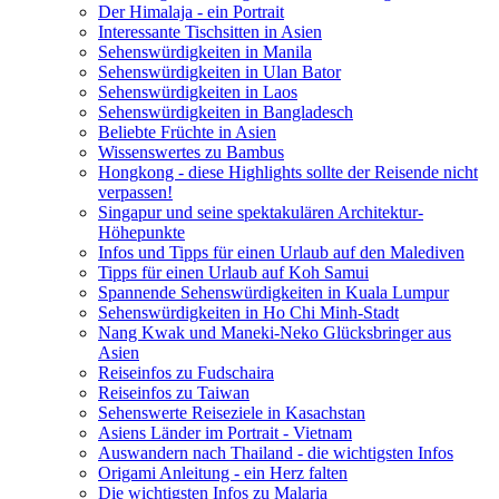
Der Himalaja - ein Portrait
Interessante Tischsitten in Asien
Sehenswürdigkeiten in Manila
Sehenswürdigkeiten in Ulan Bator
Sehenswürdigkeiten in Laos
Sehenswürdigkeiten in Bangladesch
Beliebte Früchte in Asien
Wissenswertes zu Bambus
Hongkong - diese Highlights sollte der Reisende nicht
verpassen!
Singapur und seine spektakulären Architektur-
Höhepunkte
Infos und Tipps für einen Urlaub auf den Malediven
Tipps für einen Urlaub auf Koh Samui
Spannende Sehenswürdigkeiten in Kuala Lumpur
Sehenswürdigkeiten in Ho Chi Minh-Stadt
Nang Kwak und Maneki-Neko Glücksbringer aus
Asien
Reiseinfos zu Fudschaira
Reiseinfos zu Taiwan
Sehenswerte Reiseziele in Kasachstan
Asiens Länder im Portrait - Vietnam
Auswandern nach Thailand - die wichtigsten Infos
Origami Anleitung - ein Herz falten
Die wichtigsten Infos zu Malaria