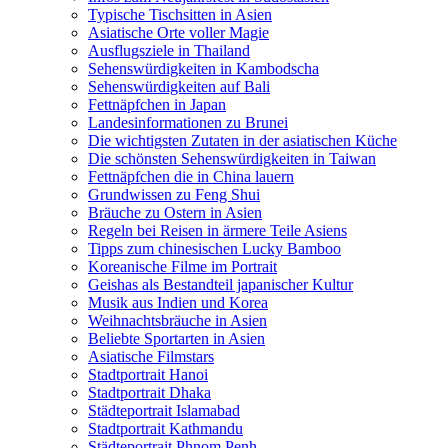
Typische Tischsitten in Asien
Asiatische Orte voller Magie
Ausflugsziele in Thailand
Sehenswürdigkeiten in Kambodscha
Sehenswürdigkeiten auf Bali
Fettnäpfchen in Japan
Landesinformationen zu Brunei
Die wichtigsten Zutaten in der asiatischen Küche
Die schönsten Sehenswürdigkeiten in Taiwan
Fettnäpfchen die in China lauern
Grundwissen zu Feng Shui
Bräuche zu Ostern in Asien
Regeln bei Reisen in ärmere Teile Asiens
Tipps zum chinesischen Lucky Bamboo
Koreanische Filme im Portrait
Geishas als Bestandteil japanischer Kultur
Musik aus Indien und Korea
Weihnachtsbräuche in Asien
Beliebte Sportarten in Asien
Asiatische Filmstars
Stadtportrait Hanoi
Stadtportrait Dhaka
Städteportrait Islamabad
Stadtportrait Kathmandu
Städteportrait Phnom Penh