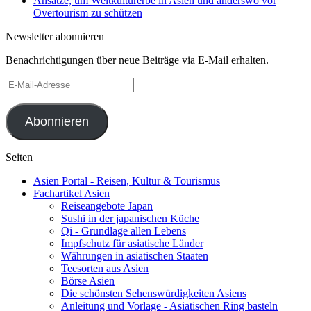
Ansätze, um Weltkulturerbe in Asien und anderswo vor
Overtourism zu schützen
Newsletter abonnieren
Benachrichtigungen über neue Beiträge via E-Mail erhalten.
E-
Mail-
Adresse
Abonnieren
Seiten
Asien Portal - Reisen, Kultur & Tourismus
Fachartikel Asien
Reiseangebote Japan
Sushi in der japanischen Küche
Qi - Grundlage allen Lebens
Impfschutz für asiatische Länder
Währungen in asiatischen Staaten
Teesorten aus Asien
Börse Asien
Die schönsten Sehenswürdigkeiten Asiens
Anleitung und Vorlage - Asiatischen Ring basteln