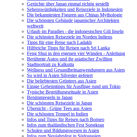
Gerüchte über Japan einmal richtig gestellt
Sehenswürdigkeiten und Reiseziele in Indonesien
Die bekanntesten Figuren aus Chinas Mythologie
Die schönsten Gebäude japanischer Architekten
weltweit
Urlaub im Paradies - die indonesischen Gili Inseln
Die schönsten Reiseziele im Norden Indiens
Tipps für eine Reise nach Ladakh
Hilfreiche Tipps für Reisen nach Sri Lanka
Feng Shui in den eigenen vier Wänden - Anleitung
Berühmte Autos und ihr asiatischer Zwilling
Stadtportrait zu Kalkutta
Wellness und Gesundheitsanwendungen aus Asien
So wird in Asien Silvester gefeiert
Die beliebtesten Grüntees aus Asien
Einige Geheimtipps für Ausflüge rund um Tokio
Typische Begrüßungsrituale in Asien
Benimmregeln in Japan
Die schönsten Reiseziele in Japan
Übersicht - Grüne Tees aus Asien
Die schönsten Tempel in Indien
Infos und Tipps für Reisen nach Borneo
Infos zum thailändischen Fest Songkran
Schulen und Bildungswesen in Asien
Infos zum Neujahrsfest in Südostasien