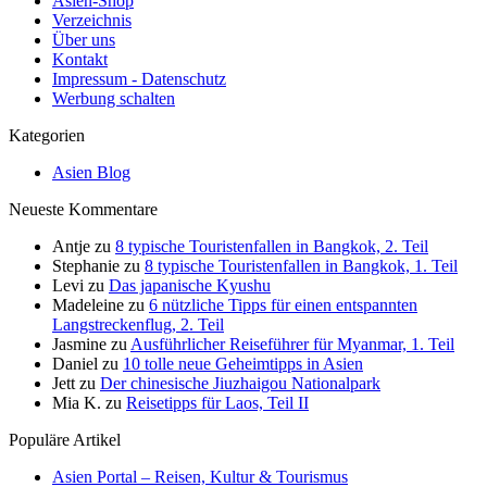
Asien-Shop
Verzeichnis
Über uns
Kontakt
Impressum - Datenschutz
Werbung schalten
Kategorien
Asien Blog
Neueste Kommentare
Antje
zu
8 typische Touristenfallen in Bangkok, 2. Teil
Stephanie
zu
8 typische Touristenfallen in Bangkok, 1. Teil
Levi
zu
Das japanische Kyushu
Madeleine
zu
6 nützliche Tipps für einen entspannten
Langstreckenflug, 2. Teil
Jasmine
zu
Ausführlicher Reiseführer für Myanmar, 1. Teil
Daniel
zu
10 tolle neue Geheimtipps in Asien
Jett
zu
Der chinesische Jiuzhaigou Nationalpark
Mia K.
zu
Reisetipps für Laos, Teil II
Populäre Artikel
Asien Portal – Reisen, Kultur & Tourismus