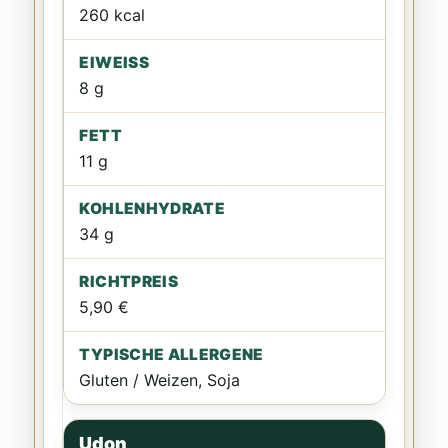
260 kcal
8 g
11 g
34 g
5,90 €
Gluten / Weizen, Soja
Udon