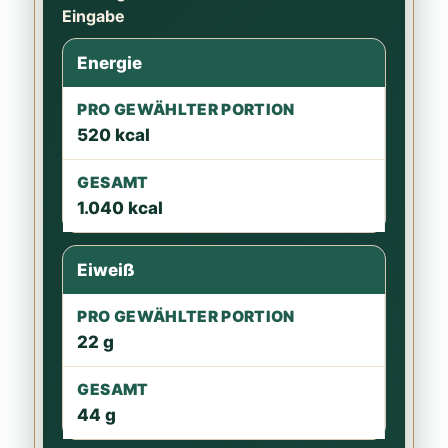
Eingabe
Wert
Energie
Pro gewählter Portion
520 kcal
Gesamt
1.040 kcal
Eiweiß
22 g
44 g