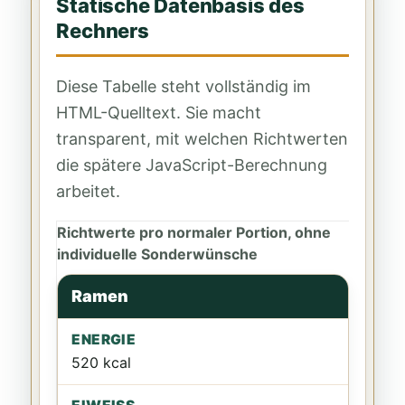
Statische Datenbasis des
Rechners
Diese Tabelle steht vollständig im
HTML-Quelltext. Sie macht
transparent, mit welchen Richtwerten
die spätere JavaScript-Berechnung
arbeitet.
Richtwerte pro normaler Portion, ohne
individuelle Sonderwünsche
Gericht
kcal
Eiweiß
Fett
Kohlenhydrate
Ri
Ramen
520 kcal