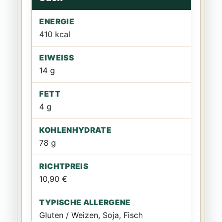
410 kcal
14 g
4 g
78 g
10,90 €
Gluten / Weizen, Soja, Fisch