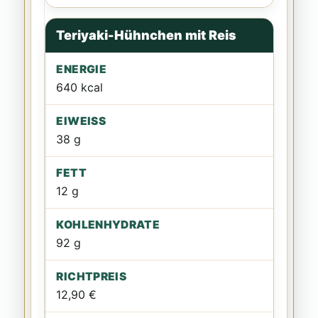
Teriyaki-Hühnchen mit Reis
640 kcal
38 g
12 g
92 g
12,90 €