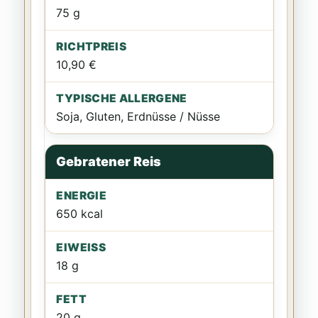
75 g
10,90 €
Soja, Gluten, Erdnüsse / Nüsse
Gebratener Reis
650 kcal
18 g
20 g