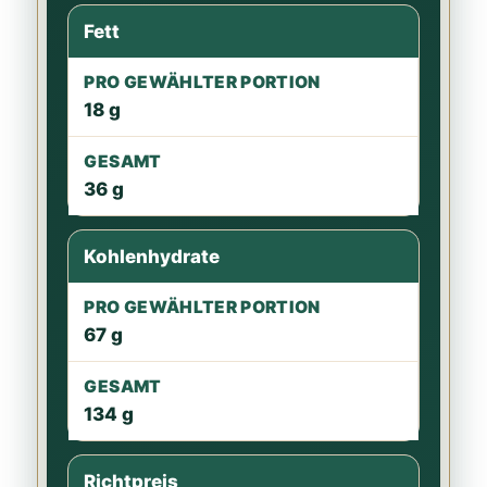
Fett
18 g
36 g
Kohlenhydrate
67 g
134 g
Richtpreis