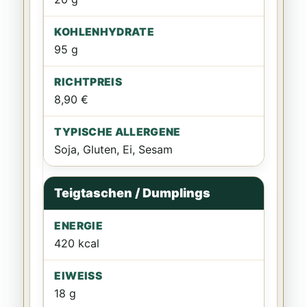
95 g
8,90 €
Soja, Gluten, Ei, Sesam
Teigtaschen / Dumplings
420 kcal
18 g