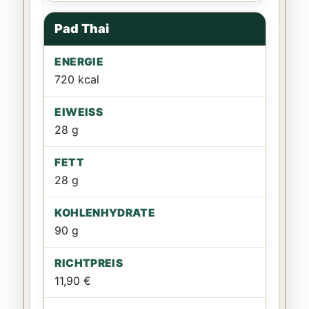
Pad Thai
720 kcal
28 g
28 g
90 g
11,90 €