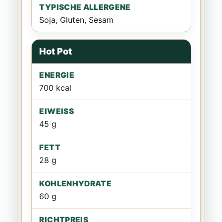
Soja, Gluten, Sesam
Hot Pot
700 kcal
45 g
28 g
60 g