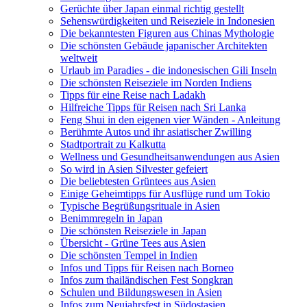
Gerüchte über Japan einmal richtig gestellt
Sehenswürdigkeiten und Reiseziele in Indonesien
Die bekanntesten Figuren aus Chinas Mythologie
Die schönsten Gebäude japanischer Architekten
weltweit
Urlaub im Paradies - die indonesischen Gili Inseln
Die schönsten Reiseziele im Norden Indiens
Tipps für eine Reise nach Ladakh
Hilfreiche Tipps für Reisen nach Sri Lanka
Feng Shui in den eigenen vier Wänden - Anleitung
Berühmte Autos und ihr asiatischer Zwilling
Stadtportrait zu Kalkutta
Wellness und Gesundheitsanwendungen aus Asien
So wird in Asien Silvester gefeiert
Die beliebtesten Grüntees aus Asien
Einige Geheimtipps für Ausflüge rund um Tokio
Typische Begrüßungsrituale in Asien
Benimmregeln in Japan
Die schönsten Reiseziele in Japan
Übersicht - Grüne Tees aus Asien
Die schönsten Tempel in Indien
Infos und Tipps für Reisen nach Borneo
Infos zum thailändischen Fest Songkran
Schulen und Bildungswesen in Asien
Infos zum Neujahrsfest in Südostasien