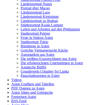
Länderportrait Nauru
Portrait über Macao
Länderportrait Laos
Länderportrait Kirgisistan
Länderportrait zu Buthan
Städteportrait Kuala Lumpur
Leben und Arbeiten auf den Philippinen
Stadtportrait Peking
Feste in Südost-Asien
Stadtportrait Tokio
Bündnisse in Asien
Gerichte Vietnamesische Küche
Automarken aus Asien
Die größten Exportschlager aus Asien
Die erfolgreichsten Unternehmen in Asien
Asiatische Büffel
Grundregeln Urlauber Sri Lanka
Pauschaltouristen in Asien
Videos
Asien Grafiken und Tabellen
PDF Dateien zu Asien
Asien Sitten und Gebräuche
Fernreisen Asien
RSS-Feed