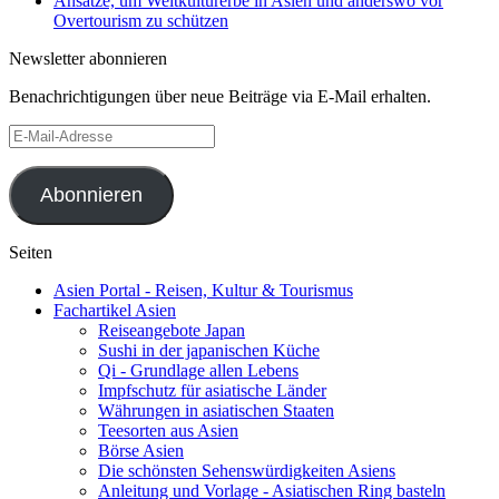
Ansätze, um Weltkulturerbe in Asien und anderswo vor
Overtourism zu schützen
Newsletter abonnieren
Benachrichtigungen über neue Beiträge via E-Mail erhalten.
E-
Mail-
Adresse
Abonnieren
Seiten
Asien Portal - Reisen, Kultur & Tourismus
Fachartikel Asien
Reiseangebote Japan
Sushi in der japanischen Küche
Qi - Grundlage allen Lebens
Impfschutz für asiatische Länder
Währungen in asiatischen Staaten
Teesorten aus Asien
Börse Asien
Die schönsten Sehenswürdigkeiten Asiens
Anleitung und Vorlage - Asiatischen Ring basteln