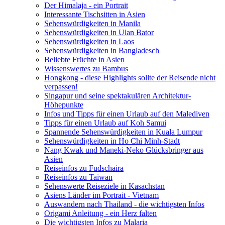
Der Himalaja - ein Portrait
Interessante Tischsitten in Asien
Sehenswürdigkeiten in Manila
Sehenswürdigkeiten in Ulan Bator
Sehenswürdigkeiten in Laos
Sehenswürdigkeiten in Bangladesch
Beliebte Früchte in Asien
Wissenswertes zu Bambus
Hongkong - diese Highlights sollte der Reisende nicht
verpassen!
Singapur und seine spektakulären Architektur-
Höhepunkte
Infos und Tipps für einen Urlaub auf den Malediven
Tipps für einen Urlaub auf Koh Samui
Spannende Sehenswürdigkeiten in Kuala Lumpur
Sehenswürdigkeiten in Ho Chi Minh-Stadt
Nang Kwak und Maneki-Neko Glücksbringer aus
Asien
Reiseinfos zu Fudschaira
Reiseinfos zu Taiwan
Sehenswerte Reiseziele in Kasachstan
Asiens Länder im Portrait - Vietnam
Auswandern nach Thailand - die wichtigsten Infos
Origami Anleitung - ein Herz falten
Die wichtigsten Infos zu Malaria