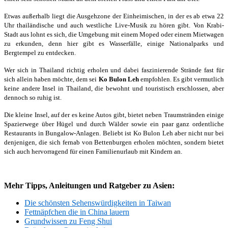
Etwas außerhalb liegt die Ausgehzone der Einheimischen, in der es ab etwa 22
Uhr thailändische und auch westliche Live-Musik zu hören gibt. Von Krabi-
Stadt aus lohnt es sich, die Umgebung mit einem Moped oder einem Mietwagen
zu erkunden, denn hier gibt es Wasserfälle, einige Nationalparks und
Bergtempel zu entdecken.
Wer sich in Thailand richtig erholen und dabei faszinierende Strände fast für
sich allein haben möchte, dem sei
Ko Bulon Leh
empfohlen. Es gibt vermutlich
keine andere Insel in Thailand, die bewohnt und touristisch erschlossen, aber
dennoch so ruhig ist.
Die kleine Insel, auf der es keine Autos gibt, bietet neben Traumstränden einige
Spazierwege über Hügel und durch Wälder sowie ein paar ganz ordentliche
Restaurants in Bungalow-Anlagen. Beliebt ist Ko Bulon Leh aber nicht nur bei
denjenigen, die sich fernab von Bettenburgen erholen möchten, sondern bietet
sich auch hervorragend für einen Familienurlaub mit Kindern an.
Mehr Tipps, Anleitungen und Ratgeber zu Asien:
Die schönsten Sehenswürdigkeiten in Taiwan
Fettnäpfchen die in China lauern
Grundwissen zu Feng Shui