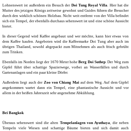
Lohnenswert ist außerdem ein Besuch der
Doi Tung Royal Villa
. Hier hat die
Mutter des jetzigen Königs zeitweise gewohnt und Guides führen die Besucher
durch den wirklich schönen Holzbau. Nicht weit entfernt von der Villa befindet
sich ein Tempel, der ebenfalls durchaus sehenswert ist und eine schöne Aussicht
bietet.
In dieser Gegend wird Kaffee angebaut und wer möchte, kann hier etwas von
dem Kaffee kaufen. Angeboten wird die Kaffeemarke Doi Tung aber auch im
übrigen Thailand, sowohl abgepackt zum Mitnehmen als auch frisch gebrüht
zum Trinken.
Ebenfalls im Norden liegt der 1670 Meter hohe
Berg Doi Suthep
. Der Weg zum
Gipfel führt über schattige Spazierwege, vorbei an Wasserfällen und durch
Gartenanlagen und ein paar kleine Dörfer.
Außerdem liegt auch der
Zoo von Chiang Mai
auf dem Weg. Auf dem Gipfel
angekommen wartet dann ein Tempel, eine phantastische Aussicht und vor
allem in der heißen Jahreszeit sehr angenehme Abkühlung.
Bei Bangkok
Überaus sehenswert sind die alten
Tempelanlagen von Ayuthaya
, die neben
Tempeln viele Wiesen und schattige Bäume bieten und sich damit auch