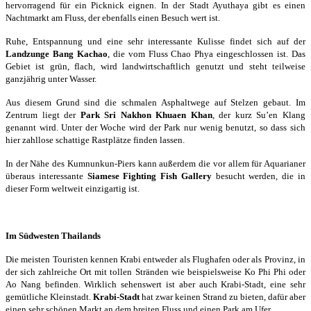
hervorragend für ein Picknick eignen. In der Stadt Ayuthaya gibt es einen
Nachtmarkt am Fluss, der ebenfalls einen Besuch wert ist.
Ruhe, Entspannung und eine sehr interessante Kulisse findet sich auf der
Landzunge Bang Kachao
, die vom Fluss Chao Phya eingeschlossen ist. Das
Gebiet ist grün, flach, wird landwirtschaftlich genutzt und steht teilweise
ganzjährig unter Wasser.
Aus diesem Grund sind die schmalen Asphaltwege auf Stelzen gebaut. Im
Zentrum liegt der
Park Sri Nakhon Khuaen Khan
, der kurz Su’en Klang
genannt wird. Unter der Woche wird der Park nur wenig benutzt, so dass sich
hier zahllose schattige Rastplätze finden lassen.
In der Nähe des Kumnunkun-Piers kann außerdem die vor allem für Aquarianer
überaus interessante
Siamese Fighting Fish Gallery
besucht werden, die in
dieser Form weltweit einzigartig ist.
Im Südwesten Thailands
Die meisten Touristen kennen Krabi entweder als Flughafen oder als Provinz, in
der sich zahlreiche Ort mit tollen Stränden wie beispielsweise Ko Phi Phi oder
Ao Nang befinden. Wirklich sehenswert ist aber auch Krabi-Stadt, eine sehr
gemütliche Kleinstadt.
Krabi-Stadt
hat zwar keinen Strand zu bieten, dafür aber
einen sehr schönen Markt an dem breiten Fluss und einen Park am Ufer.