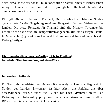
beispielsweise die Strände in Phuket oder auf Ko Samui. Aber oft reichen schon
wenige Kilometer aus, um das ursprüngliche Thailand fernab der
Touristenzentren kennenzulernen.
Dies gilt übrigens für ganz Thailand, für den ohnehin ruhigeren Norden
genauso wie für die Umgebung rund um Bangkok oder den Südwesten des
Landes. Die beste Reisezeit für Thailand sind die Monate November bis
Februar, denn dann sind die Temperaturen angenehm kühl und es regnet kaum.
Im Sommer hingegen ist es in Thailand heiß und nass, dafür sind dann aber die
Preise günstiger.
Hier nun also die schönsten Ausflugsziele in Thailand,
fernab der Touristenströme, auf einen Blick:
Im Norden Thailands
Doi Tung, ein bewaldeter Bergrücken mit einem idyllischen Park, liegt weit im
Norden des Landes. Interessant ist hier schon die Anfahrt, die über
geschwungene Straßen führt und Blicke bis nach Myanmar bietet. Die
Parkanlage, die liebevoll gepflegt wird, beheimatet Wasserfälle und zahllose
Blüten, darunter auch seltene Orchideenarten.