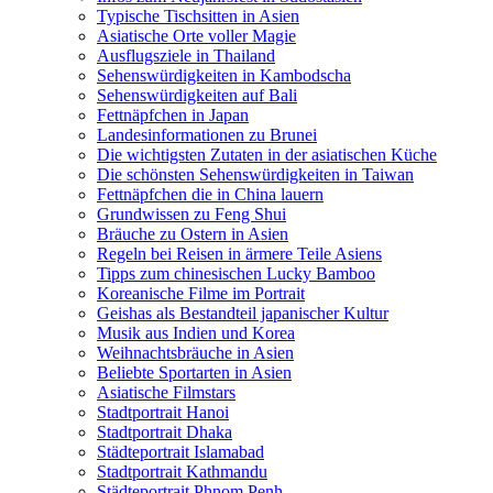
Typische Tischsitten in Asien
Asiatische Orte voller Magie
Ausflugsziele in Thailand
Sehenswürdigkeiten in Kambodscha
Sehenswürdigkeiten auf Bali
Fettnäpfchen in Japan
Landesinformationen zu Brunei
Die wichtigsten Zutaten in der asiatischen Küche
Die schönsten Sehenswürdigkeiten in Taiwan
Fettnäpfchen die in China lauern
Grundwissen zu Feng Shui
Bräuche zu Ostern in Asien
Regeln bei Reisen in ärmere Teile Asiens
Tipps zum chinesischen Lucky Bamboo
Koreanische Filme im Portrait
Geishas als Bestandteil japanischer Kultur
Musik aus Indien und Korea
Weihnachtsbräuche in Asien
Beliebte Sportarten in Asien
Asiatische Filmstars
Stadtportrait Hanoi
Stadtportrait Dhaka
Städteportrait Islamabad
Stadtportrait Kathmandu
Städteportrait Phnom Penh