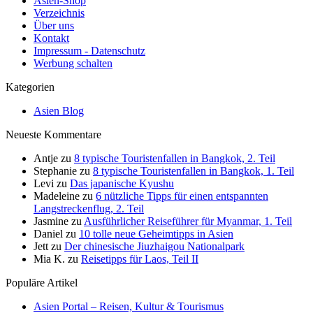
Asien-Shop
Verzeichnis
Über uns
Kontakt
Impressum - Datenschutz
Werbung schalten
Kategorien
Asien Blog
Neueste Kommentare
Antje
zu
8 typische Touristenfallen in Bangkok, 2. Teil
Stephanie
zu
8 typische Touristenfallen in Bangkok, 1. Teil
Levi
zu
Das japanische Kyushu
Madeleine
zu
6 nützliche Tipps für einen entspannten
Langstreckenflug, 2. Teil
Jasmine
zu
Ausführlicher Reiseführer für Myanmar, 1. Teil
Daniel
zu
10 tolle neue Geheimtipps in Asien
Jett
zu
Der chinesische Jiuzhaigou Nationalpark
Mia K.
zu
Reisetipps für Laos, Teil II
Populäre Artikel
Asien Portal – Reisen, Kultur & Tourismus