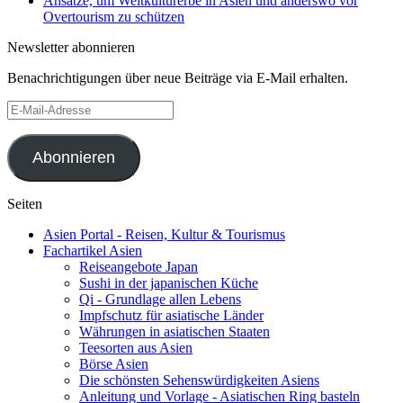
Ansätze, um Weltkulturerbe in Asien und anderswo vor
Overtourism zu schützen
Newsletter abonnieren
Benachrichtigungen über neue Beiträge via E-Mail erhalten.
E-
Mail-
Adresse
Abonnieren
Seiten
Asien Portal - Reisen, Kultur & Tourismus
Fachartikel Asien
Reiseangebote Japan
Sushi in der japanischen Küche
Qi - Grundlage allen Lebens
Impfschutz für asiatische Länder
Währungen in asiatischen Staaten
Teesorten aus Asien
Börse Asien
Die schönsten Sehenswürdigkeiten Asiens
Anleitung und Vorlage - Asiatischen Ring basteln