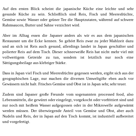
Auf den ersten Blick scheint die japanische Küche eine leichte und sehr
gesunde Küche zu sein. Schließlich sind Reis, Fisch und Meeresfrüchte,
Gemüse sowie Wasser oder grüner Tee die Hauptzutaten, während auf schwere
Rahmsaucen, Butter und Sahne verzichtet wird.
Aber im Alltag essen die Japaner anders als wir es aus dem japanischen
Restaurant um die Ecke kennen. So gehört Reis zwar zu jeder Mahlzeit dazu
und an sich ist Reis auch gesund, allerdings landet in Japan geschälter und
polierter Reis auf dem Tisch. Dieser schneeweiße Reis hat nicht mehr viel mit
vollwertigem Getreide zu tun, sondern ist letztlich nur noch eine
Sättigungsbeilage aus klebriger Stärke.
Dass in Japan viel Fisch und Meeresfrüchte gegessen werden, ergibt sich aus der
geographischen Lage, nur machen die diversen Umweltgifte eben auch vor
Gewässern nicht halt. Frisches Gemüse und Obst ist in Japan sehr, sehr teuer.
Zudem sind Japaner große Freunde vom sogenannten processed food, also
Lebensmitteln, die gewürzt oder eingelegt, vorgekocht oder vorfrittiert sind und
nur noch mit heißem Wasser aufgegossen oder in der Mikrowelle aufgewärmt
werden müssen. Der überwiegende Anteil von Gemüse und Obst, aber auch
Nudeln und Reis, der in Japan auf den Tisch kommt, ist industriell aufbereitet
und vorgefertigt.