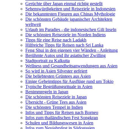
Gerüchte über Japan einmal richtig gestellt
Sehenswürdigkeiten und Reiseziele in Indonesien
Die bekanntesten Figuren aus Chinas Mythologie
Die schönsten Gebäude japanischer Architekten
weltweit
Urlaub im Paradies - die indonesischen Gili Inseln
Die schönsten Reiseziele im Norden Indiens
Tipps für eine Reise nach Ladakh
Hilfreiche Tipps für Reisen nach Sri Lanka
Feng Shui in den eigenen vier Wänden - Anleitung
Berühmte Autos und ihr asiatischer Zwilling
Stadtportrait zu Kalkutta
Wellness und Gesundheitsanwendungen aus Asien
So wird in Asien Silvester gefeiert
Die beliebtesten Grüntees aus Asien
Einige Geheimtipps für Ausflüge rund um Tokio
Typische Begrüßungsrituale in Asien
Benimmregeln in Japan
Die schönsten Reiseziele in Japan
Übersicht - Grüne Tees aus Asien
Die schönsten Tempel in Indien
Infos und Tipps für Reisen nach Borneo
Infos zum thailändischen Fest Songkran
Schulen und Bildungswesen in Asien
Infos zum Neujahrsfest in Südostasien