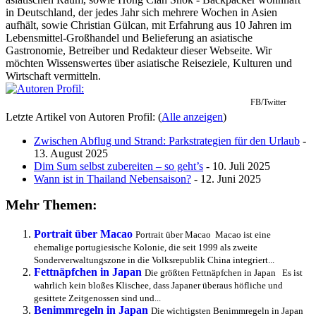
in Deutschland, der jedes Jahr sich mehrere Wochen in Asien
aufhält, sowie Christian Gülcan, mit Erfahrung aus 10 Jahren im
Lebensmittel-Großhandel und Belieferung an asiatische
Gastronomie, Betreiber und Redakteur dieser Webseite. Wir
möchten Wissenswertes über asiatische Reiseziele, Kulturen und
Wirtschaft vermitteln.
FB/Twitter
Letzte Artikel von Autoren Profil:
(
Alle anzeigen
)
Zwischen Abflug und Strand: Parkstrategien für den Urlaub
-
13. August 2025
Dim Sum selbst zubereiten – so geht’s
- 10. Juli 2025
Wann ist in Thailand Nebensaison?
- 12. Juni 2025
Mehr Themen:
Portrait über Macao
Portrait über Macao Macao ist eine
ehemalige portugiesische Kolonie, die seit 1999 als zweite
Sonderverwaltungszone in die Volksrepublik China integriert...
Fettnäpfchen in Japan
Die größten Fettnäpfchen in Japan Es ist
wahrlich kein bloßes Klischee, dass Japaner überaus höfliche und
gesittete Zeitgenossen sind und...
Benimmregeln in Japan
Die wichtigsten Benimmregeln in Japan