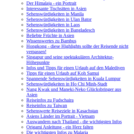
Der Himalaja - ein Portrait
Interessante Tischsitten in Asien
Sehenswürdigkeiten in Manila
Sehenswürdigkeiten in Ulan Bator
Sehenswürdigkeiten in Laos
Sehenswürdigkeiten in Bangladesch
Beliebte Früchte in Asien
Wissenswertes zu Bambus
Hongkong - diese Highlights sollte der Reisende nicht
verpassen!
Singapur und seine spektakulären Architektur-
Höhepunkte
Infos und Tipps für einen Urlaub auf den Malediven
Tipps für einen Urlaub auf Koh Samui
Spannende Sehenswürdigkeiten in Kuala Lumpur
Sehenswürdigkeiten in Ho Chi Minh-Stadt
Nang Kwak und Maneki-Neko Glücksbringer aus
Asien
Reiseinfos zu Fudschaira
Reiseinfos zu Taiwan
Sehenswerte Reiseziele in Kasachstan
Asiens Länder im Portrait - Vietnam
Auswandern nach Thailand - die wichtigsten Infos
Origami Anleitung - ein Herz falten
Die wichtigsten Infos zu Malaria