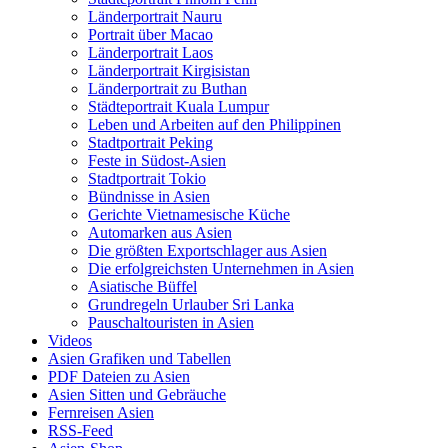
Länderportrait Nauru
Portrait über Macao
Länderportrait Laos
Länderportrait Kirgisistan
Länderportrait zu Buthan
Städteportrait Kuala Lumpur
Leben und Arbeiten auf den Philippinen
Stadtportrait Peking
Feste in Südost-Asien
Stadtportrait Tokio
Bündnisse in Asien
Gerichte Vietnamesische Küche
Automarken aus Asien
Die größten Exportschlager aus Asien
Die erfolgreichsten Unternehmen in Asien
Asiatische Büffel
Grundregeln Urlauber Sri Lanka
Pauschaltouristen in Asien
Videos
Asien Grafiken und Tabellen
PDF Dateien zu Asien
Asien Sitten und Gebräuche
Fernreisen Asien
RSS-Feed