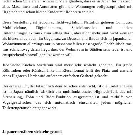
technischen Spielereien wimmelt. Viele glauben, dass es in Japan für praktisch
alles Maschinen und Automaten gibt, die Wohnungen vollgestopft sind mit
Hightech und schon kleine Kinder mit Robotern spielen.
Diese Vorstellung ist jedoch schlichtweg falsch. Natürlich gehören Computer,
Mobiltelefone, Digitalkameras, Spielekonsolen und andere
Unterhaltungselektronik zum Alltag dazu, aber nicht mehr und nicht weniger
als hierzulande auch. Im Gegensatz zu Deutschland finden sich in japanischen
Wohnzimmern allerdings nur in Ausnahmefällen riesengroße Flachbildschirme,
was schlichtweg daran liegt, dass der Wohnraum in Städten sehr teuer ist und
entsprechend sinnvoll genutzt werden will.
Japanische Küchen wiederum sind meist sehr schlicht gehalten. Für große
Kühltruhen oder Kühlschränke im Riesenformat fehlt der Platz und anstelle
eines Hightech-Herds wird auf einem einfachen Gasherd gekocht.
Der einzige Ort, der tatsächlich dem Klischee entspricht, ist die Toilette. Diese
ist in Japan nämlich wirklich ein multifunktionales Hightech-Teil, das mit
Sitzheizung, Föhn und Bidet-Funktion ausgestattet ist und mithilfe von
Vogelgezwitscher, das sich automatisch einschaltet, jedem möglichen
Toilettengeräusch entgegenwirkt.
Japaner ernähren sich sehr gesund.