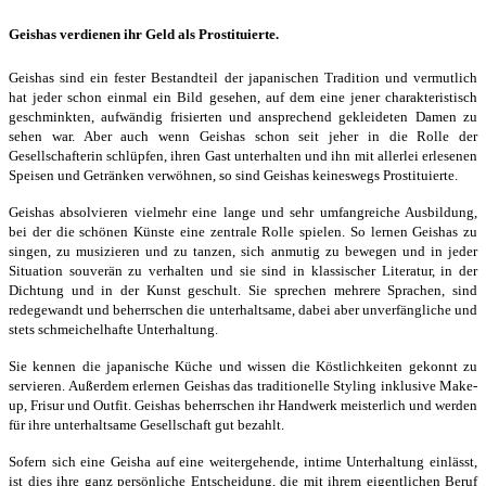
Geishas verdienen ihr Geld als Prostituierte.
Geishas sind ein fester Bestandteil der japanischen Tradition und vermutlich
hat jeder schon einmal ein Bild gesehen, auf dem eine jener charakteristisch
geschminkten, aufwändig frisierten und ansprechend gekleideten Damen zu
sehen war. Aber auch wenn Geishas schon seit jeher in die Rolle der
Gesellschafterin schlüpfen, ihren Gast unterhalten und ihn mit allerlei erlesenen
Speisen und Getränken verwöhnen, so sind Geishas keineswegs Prostituierte.
Geishas absolvieren vielmehr eine lange und sehr umfangreiche Ausbildung,
bei der die schönen Künste eine zentrale Rolle spielen. So lernen Geishas zu
singen, zu musizieren und zu tanzen, sich anmutig zu bewegen und in jeder
Situation souverän zu verhalten und sie sind in klassischer Literatur, in der
Dichtung und in der Kunst geschult. Sie sprechen mehrere Sprachen, sind
redegewandt und beherrschen die unterhaltsame, dabei aber unverfängliche und
stets schmeichelhafte Unterhaltung.
Sie kennen die japanische Küche und wissen die Köstlichkeiten gekonnt zu
servieren. Außerdem erlernen Geishas das traditionelle Styling inklusive Make-
up, Frisur und Outfit. Geishas beherrschen ihr Handwerk meisterlich und werden
für ihre unterhaltsame Gesellschaft gut bezahlt.
Sofern sich eine Geisha auf eine weitergehende, intime Unterhaltung einlässt,
ist dies ihre ganz persönliche Entscheidung, die mit ihrem eigentlichen Beruf