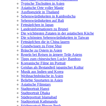
Typische Tischsitten in Asien
Asiatische Orte voller Magie
Ausflugsziele in Thailand
Sehenswürdigkeiten in Kambodscha
Sehenswürdigkeiten auf Bali
Fettnäpfchen in Japan
Landesinformationen zu Brunei
Die wichtigsten Zutaten in der asiatischen Küche
Die schönsten Sehenswürdigkeiten in Taiwan
Fettnäpfchen die in China lauern
Grundwissen zu Feng Shui
Bräuche zu Ostern in Asien
Regeln bei Reisen in ärmere Teile Asiens
Tipps zum chinesischen Lucky Bamboo
Koreanische Filme im Portrait
Geishas als Bestandteil japanischer Kultur
Musik aus Indien und Korea
Weihnachtsbräuche in Asien
Beliebte Sportarten in Asien
Asiatische Filmstars
Stadtportrait Hanoi
Stadtportrait Dhaka
Städteportrait Islamabad
Stadtportrait Kathmandu
Städteportrait Phnom Penh