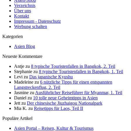
Asien-Shop
Verzeichnis
Über uns
Kontakt
Impressum - Datenschutz
Werbung schalten
Kategorien
Asien Blog
Neueste Kommentare
Antje
zu
8 typische Touristenfallen in Bangkok, 2. Teil
Stephanie
zu
8 typische Touristenfallen in Bangkok, 1. Teil
Levi
zu
Das japanische Kyushu
Madeleine
zu
6 nützliche Tipps für einen entspannten
Langstreckenflug, 2. Teil
Jasmine
zu
Ausführlicher Reiseführer für Myanmar, 1. Teil
Daniel
zu
10 tolle neue Geheimtipps in Asien
Jett
zu
Der chinesische Jiuzhaigou Nationalpark
Mia K.
zu
Reisetipps für Laos, Teil II
Populäre Artikel
Asien Portal – Reisen, Kultur & Tourismus