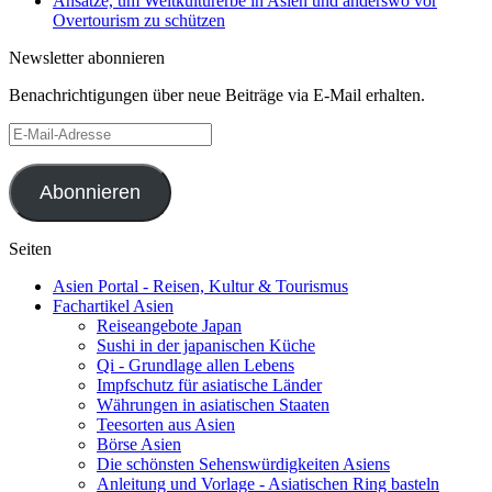
Ansätze, um Weltkulturerbe in Asien und anderswo vor
Overtourism zu schützen
Newsletter abonnieren
Benachrichtigungen über neue Beiträge via E-Mail erhalten.
E-
Mail-
Adresse
Abonnieren
Seiten
Asien Portal - Reisen, Kultur & Tourismus
Fachartikel Asien
Reiseangebote Japan
Sushi in der japanischen Küche
Qi - Grundlage allen Lebens
Impfschutz für asiatische Länder
Währungen in asiatischen Staaten
Teesorten aus Asien
Börse Asien
Die schönsten Sehenswürdigkeiten Asiens
Anleitung und Vorlage - Asiatischen Ring basteln