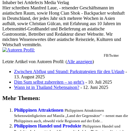
Inhaber
bei
Artdefects Media Verlag
Hier schreiben Manfred Laue, - reisender Geschäftsmann im
asiatischen Raum, sowie Hong Cian Shok - Backpacker wohnhaft
in Deutschland, der jedes Jahr sich mehrere Wochen in Asien
aufhält, sowie Christian Gülcan, mit Erfahrung aus 10 Jahren im
Lebensmittel-Großhandel und Belieferung an asiatische
Gastronomie, Betreiber und Redakteur dieser Webseite. Wir
möchten Wissenswertes über asiatische Reiseziele, Kulturen und
Wirtschaft vermitteln.
FB/Twitter
Letzte Artikel von Autoren Profil:
(
Alle anzeigen
)
Zwischen Abflug und Strand: Parkstrategien für den Urlaub
-
13. August 2025
Dim Sum selbst zubereiten – so geht’s
- 10. Juli 2025
Wann ist in Thailand Nebensaison?
- 12. Juni 2025
Mehr Themen:
Philippinen Attraktionen
Philippinen Attraktionen
Sehenswürdigkeiten auf Manila „Land der Gegensätze“ – nennt man die
Philippinen auch, obwohl viele Regionen auf der Erde...
Philippinen Handel und Produkte
Philippinen Handel und