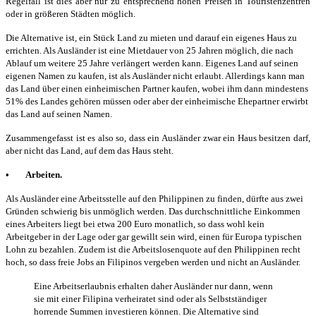
Regelfall ist dies aber nur zu entsprechend hohen Preisen in Touristenzentren
oder in größeren Städten möglich.
Die Alternative ist, ein Stück Land zu mieten und darauf ein eigenes Haus zu
errichten. Als Ausländer ist eine Mietdauer von 25 Jahren möglich, die nach
Ablauf um weitere 25 Jahre verlängert werden kann. Eigenes Land auf seinen
eigenen Namen zu kaufen, ist als Ausländer nicht erlaubt. Allerdings kann man
das Land über einen einheimischen Partner kaufen, wobei ihm dann mindestens
51% des Landes gehören müssen oder aber der einheimische Ehepartner erwirbt
das Land auf seinen Namen.
Zusammengefasst ist es also so, dass ein Ausländer zwar ein Haus besitzen darf,
aber nicht das Land, auf dem das Haus steht.
• Arbeiten.
Als Ausländer eine Arbeitsstelle auf den Philippinen zu finden, dürfte aus zwei
Gründen schwierig bis unmöglich werden. Das durchschnittliche Einkommen
eines Arbeiters liegt bei etwa 200 Euro monatlich, so dass wohl kein
Arbeitgeber in der Lage oder gar gewillt sein wird, einen für Europa typischen
Lohn zu bezahlen. Zudem ist die Arbeitslosenquote auf den Philippinen recht
hoch, so dass freie Jobs an Filipinos vergeben werden und nicht an Ausländer.
Eine Arbeitserlaubnis erhalten daher Ausländer nur dann, wenn
sie mit einer Filipina verheiratet sind oder als Selbstständiger
horrende Summen investieren können. Die Alternative sind