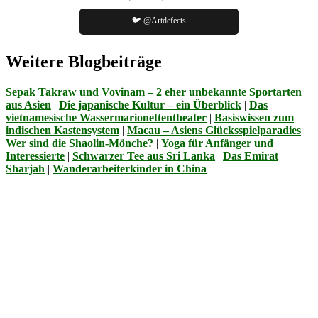
🐦 @Artdefects
Weitere Blogbeiträge
Sepak Takraw und Vovinam – 2 eher unbekannte Sportarten
aus Asien
|
Die japanische Kultur – ein Überblick
|
Das
vietnamesische Wassermarionettentheater
|
Basiswissen zum
indischen Kastensystem
|
Macau – Asiens Glücksspielparadies
|
Wer sind die Shaolin-Mönche?
|
Yoga für Anfänger und
Interessierte
|
Schwarzer Tee aus Sri Lanka
|
Das Emirat
Sharjah
|
Wanderarbeiterkinder in China