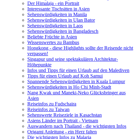
Der Himalaja - ein Portrait
Interessante Tischsitten in Asien
Sehenswürdigkeiten in Manila
Sehenswürdigkeiten in Ulan Bator
Sehenswürdigkeiten in Laos
Sehenswürdigkeiten in Bangladesch
Beliebte Früchte in Asien
Wissenswertes zu Bambus
Hongkong - diese Highlights sollte der Reisende nicht
verpassen!
Singapur und seine spektakulären Architektur-
Höhepunkte
Infos und Tipps für einen Urlaub auf den Malediven
Tipps für einen Urlaub auf Koh Samui
Spannende Sehenswürdigkeiten in Kuala Lumpur
Sehenswürdigkeiten in Ho Chi Minh-Stadt
Nang Kwak und Maneki-Neko Glücksbringer aus
Asien
Reiseinfos zu Fudschaira
Reiseinfos zu Taiwan
Sehenswerte Reiseziele in Kasachstan
Asiens Länder im Portrait - Vietnam
Auswandern nach Thailand - die wichtigsten Infos
Origami Anleitung - ein Herz falten
Die wichtigsten Infos zu Malaria