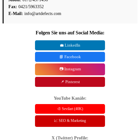
Fax:
0421/5963352
E-Mail:
info@artdefects.com
Folgen Sie uns auf Social Media:
💼 LinkedIn
📘 Facebook
📷 Instagram
📌 Pinterest
YouTube Kanäle:
🎨 Sevilart (40K)
📈 SEO & Marketing
X (Twitter) Profile: