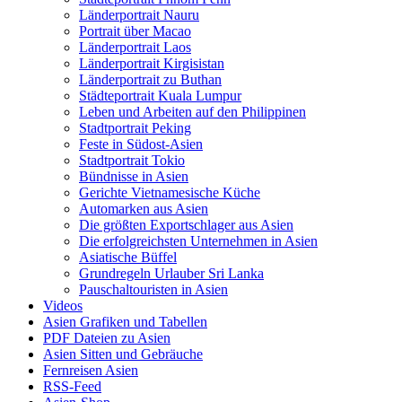
Länderportrait Nauru
Portrait über Macao
Länderportrait Laos
Länderportrait Kirgisistan
Länderportrait zu Buthan
Städteportrait Kuala Lumpur
Leben und Arbeiten auf den Philippinen
Stadtportrait Peking
Feste in Südost-Asien
Stadtportrait Tokio
Bündnisse in Asien
Gerichte Vietnamesische Küche
Automarken aus Asien
Die größten Exportschlager aus Asien
Die erfolgreichsten Unternehmen in Asien
Asiatische Büffel
Grundregeln Urlauber Sri Lanka
Pauschaltouristen in Asien
Videos
Asien Grafiken und Tabellen
PDF Dateien zu Asien
Asien Sitten und Gebräuche
Fernreisen Asien
RSS-Feed