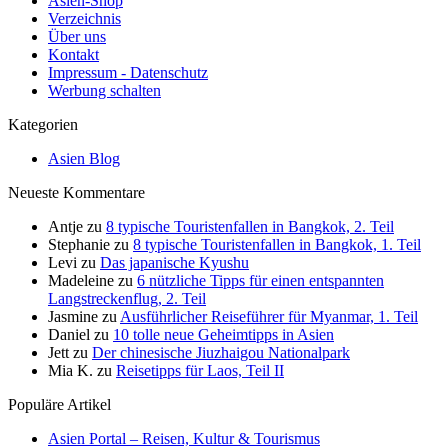
Asien-Shop
Verzeichnis
Über uns
Kontakt
Impressum - Datenschutz
Werbung schalten
Kategorien
Asien Blog
Neueste Kommentare
Antje
zu
8 typische Touristenfallen in Bangkok, 2. Teil
Stephanie
zu
8 typische Touristenfallen in Bangkok, 1. Teil
Levi
zu
Das japanische Kyushu
Madeleine
zu
6 nützliche Tipps für einen entspannten
Langstreckenflug, 2. Teil
Jasmine
zu
Ausführlicher Reiseführer für Myanmar, 1. Teil
Daniel
zu
10 tolle neue Geheimtipps in Asien
Jett
zu
Der chinesische Jiuzhaigou Nationalpark
Mia K.
zu
Reisetipps für Laos, Teil II
Populäre Artikel
Asien Portal – Reisen, Kultur & Tourismus