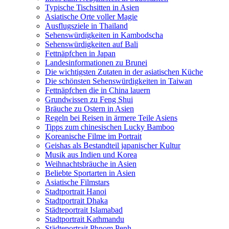
Typische Tischsitten in Asien
Asiatische Orte voller Magie
Ausflugsziele in Thailand
Sehenswürdigkeiten in Kambodscha
Sehenswürdigkeiten auf Bali
Fettnäpfchen in Japan
Landesinformationen zu Brunei
Die wichtigsten Zutaten in der asiatischen Küche
Die schönsten Sehenswürdigkeiten in Taiwan
Fettnäpfchen die in China lauern
Grundwissen zu Feng Shui
Bräuche zu Ostern in Asien
Regeln bei Reisen in ärmere Teile Asiens
Tipps zum chinesischen Lucky Bamboo
Koreanische Filme im Portrait
Geishas als Bestandteil japanischer Kultur
Musik aus Indien und Korea
Weihnachtsbräuche in Asien
Beliebte Sportarten in Asien
Asiatische Filmstars
Stadtportrait Hanoi
Stadtportrait Dhaka
Städteportrait Islamabad
Stadtportrait Kathmandu
Städteportrait Phnom Penh