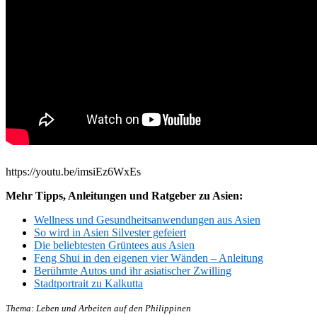
https://youtu.be/imsiEz6WxEs
Mehr Tipps, Anleitungen und Ratgeber zu Asien:
Wellness und Gesundheitsanwendungen aus Asien
So wird in Asien Silvester gefeiert
Die beliebtesten Grüntees aus Asien
Feng Shui in den eigenen vier Wänden – Anleitung
Berühmte Autos und ihr asiatischer Zwilling
Stadtportrait zu Kalkutta
Thema: Leben und Arbeiten auf den Philippinen