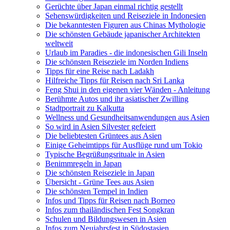
Gerüchte über Japan einmal richtig gestellt
Sehenswürdigkeiten und Reiseziele in Indonesien
Die bekanntesten Figuren aus Chinas Mythologie
Die schönsten Gebäude japanischer Architekten
weltweit
Urlaub im Paradies - die indonesischen Gili Inseln
Die schönsten Reiseziele im Norden Indiens
Tipps für eine Reise nach Ladakh
Hilfreiche Tipps für Reisen nach Sri Lanka
Feng Shui in den eigenen vier Wänden - Anleitung
Berühmte Autos und ihr asiatischer Zwilling
Stadtportrait zu Kalkutta
Wellness und Gesundheitsanwendungen aus Asien
So wird in Asien Silvester gefeiert
Die beliebtesten Grüntees aus Asien
Einige Geheimtipps für Ausflüge rund um Tokio
Typische Begrüßungsrituale in Asien
Benimmregeln in Japan
Die schönsten Reiseziele in Japan
Übersicht - Grüne Tees aus Asien
Die schönsten Tempel in Indien
Infos und Tipps für Reisen nach Borneo
Infos zum thailändischen Fest Songkran
Schulen und Bildungswesen in Asien
Infos zum Neujahrsfest in Südostasien