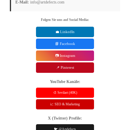
E-Mail:
info@artdefects.com
Folgen Sie uns auf Social Media:
💼 LinkedIn
📘 Facebook
📷 Instagram
📌 Pinterest
YouTube Kanäle:
🎨 Sevilart (40K)
📈 SEO & Marketing
X (Twitter) Profile:
🐦 @Artdefects