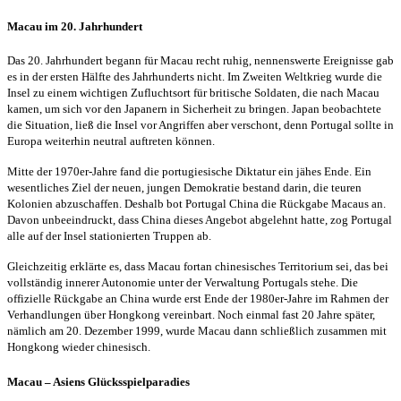
Macau im 20. Jahrhundert
Das 20. Jahrhundert begann für Macau recht ruhig, nennenswerte Ereignisse gab
es in der ersten Hälfte des Jahrhunderts nicht. Im Zweiten Weltkrieg wurde die
Insel zu einem wichtigen Zufluchtsort für britische Soldaten, die nach Macau
kamen, um sich vor den Japanern in Sicherheit zu bringen. Japan beobachtete
die Situation, ließ die Insel vor Angriffen aber verschont, denn Portugal sollte in
Europa weiterhin neutral auftreten können.
Mitte der 1970er-Jahre fand die portugiesische Diktatur ein jähes Ende. Ein
wesentliches Ziel der neuen, jungen Demokratie bestand darin, die teuren
Kolonien abzuschaffen. Deshalb bot Portugal China die Rückgabe Macaus an.
Davon unbeeindruckt, dass China dieses Angebot abgelehnt hatte, zog Portugal
alle auf der Insel stationierten Truppen ab.
Gleichzeitig erklärte es, dass Macau fortan chinesisches Territorium sei, das bei
vollständig innerer Autonomie unter der Verwaltung Portugals stehe. Die
offizielle Rückgabe an China wurde erst Ende der 1980er-Jahre im Rahmen der
Verhandlungen über Hongkong vereinbart. Noch einmal fast 20 Jahre später,
nämlich am 20. Dezember 1999, wurde Macau dann schließlich zusammen mit
Hongkong wieder chinesisch.
Macau – Asiens Glücksspielparadies