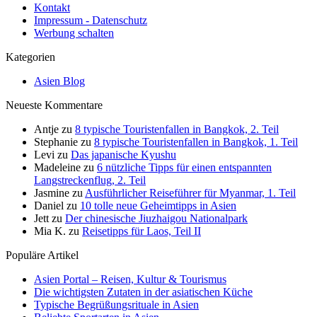
Kontakt
Impressum - Datenschutz
Werbung schalten
Kategorien
Asien Blog
Neueste Kommentare
Antje
zu
8 typische Touristenfallen in Bangkok, 2. Teil
Stephanie
zu
8 typische Touristenfallen in Bangkok, 1. Teil
Levi
zu
Das japanische Kyushu
Madeleine
zu
6 nützliche Tipps für einen entspannten
Langstreckenflug, 2. Teil
Jasmine
zu
Ausführlicher Reiseführer für Myanmar, 1. Teil
Daniel
zu
10 tolle neue Geheimtipps in Asien
Jett
zu
Der chinesische Jiuzhaigou Nationalpark
Mia K.
zu
Reisetipps für Laos, Teil II
Populäre Artikel
Asien Portal – Reisen, Kultur & Tourismus
Die wichtigsten Zutaten in der asiatischen Küche
Typische Begrüßungsrituale in Asien