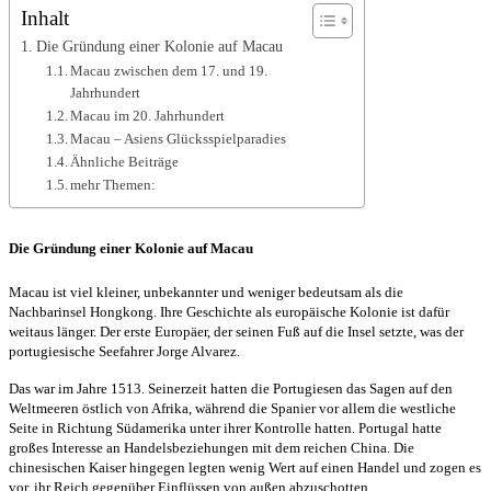
Inhalt
Die Gründung einer Kolonie auf Macau
Macau zwischen dem 17. und 19.
Jahrhundert
Macau im 20. Jahrhundert
Macau – Asiens Glücksspielparadies
Ähnliche Beiträge
mehr Themen:
Die Gründung einer Kolonie auf Macau
Macau ist viel kleiner, unbekannter und weniger bedeutsam als die
Nachbarinsel Hongkong. Ihre Geschichte als europäische Kolonie ist dafür
weitaus länger. Der erste Europäer, der seinen Fuß auf die Insel setzte, was der
portugiesische Seefahrer Jorge Alvarez.
Das war im Jahre 1513. Seinerzeit hatten die Portugiesen das Sagen auf den
Weltmeeren östlich von Afrika, während die Spanier vor allem die westliche
Seite in Richtung Südamerika unter ihrer Kontrolle hatten. Portugal hatte
großes Interesse an Handelsbeziehungen mit dem reichen China. Die
chinesischen Kaiser hingegen legten wenig Wert auf einen Handel und zogen es
vor, ihr Reich gegenüber Einflüssen von außen abzuschotten.