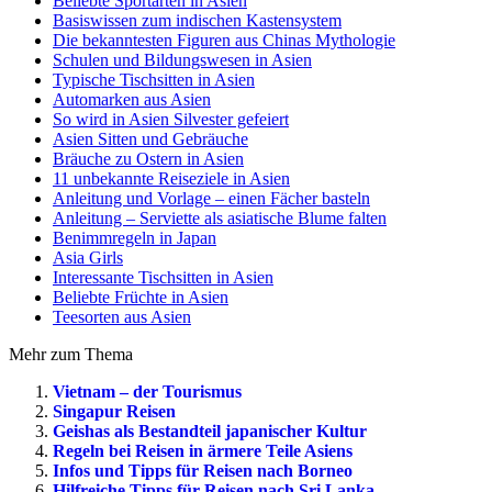
Beliebte Sportarten in Asien
Basiswissen zum indischen Kastensystem
Die bekanntesten Figuren aus Chinas Mythologie
Schulen und Bildungswesen in Asien
Typische Tischsitten in Asien
Automarken aus Asien
So wird in Asien Silvester gefeiert
Asien Sitten und Gebräuche
Bräuche zu Ostern in Asien
11 unbekannte Reiseziele in Asien
Anleitung und Vorlage – einen Fächer basteln
Anleitung – Serviette als asiatische Blume falten
Benimmregeln in Japan
Asia Girls
Interessante Tischsitten in Asien
Beliebte Früchte in Asien
Teesorten aus Asien
Mehr zum Thema
Vietnam – der Tourismus
Singapur Reisen
Geishas als Bestandteil japanischer Kultur
Regeln bei Reisen in ärmere Teile Asiens
Infos und Tipps für Reisen nach Borneo
Hilfreiche Tipps für Reisen nach Sri Lanka