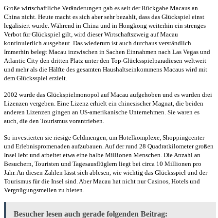
Große wirtschaftliche Veränderungen gab es seit der Rückgabe Macaus an
China nicht. Heute macht es sich aber sehr bezahlt, dass das Glückspiel einst
legalisiert wurde. Während in China und in Hongkong weiterhin ein strenges
Verbot für Glückspiel gilt, wird dieser Wirtschaftszweig auf Macau
kontinuierlich ausgebaut. Das wiederum ist auch durchaus verständlich.
Immerhin belegt Macau inzwischen in Sachen Einnahmen nach Las Vegas und
Atlantic City den dritten Platz unter den Top-Glücksspielparadiesen weltweit
und mehr als die Hälfte des gesamten Haushaltseinkommens Macaus wird mit
dem Glücksspiel erzielt.
2002 wurde das Glückspielmonopol auf Macau aufgehoben und es wurden drei
Lizenzen vergeben. Eine Lizenz erhielt ein chinesischer Magnat, die beiden
anderen Lizenzen gingen an US-amerikanische Unternehmen. Sie waren es
auch, die den Tourismus vorantrieben.
So investierten sie riesige Geldmengen, um Hotelkomplexe, Shoppingcenter
und Erlebnispromenaden aufzubauen. Auf der rund 28 Quadratkilometer großen
Insel lebt und arbeitet etwa eine halbe Millionen Menschen. Die Anzahl an
Besuchern, Touristen und Tagesausflüglern liegt bei circa 10 Millionen pro
Jahr. An diesen Zahlen lässt sich ablesen, wie wichtig das Glücksspiel und der
Tourismus für die Insel sind. Aber Macau hat nicht nur Casinos, Hotels und
Vergnügungsmeilen zu bieten.
Besucher lesen auch gerade folgenden Beitrag: