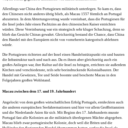
Allerdings war China den Portugiesen militärisch unterlegen. So kam es, dass
den Chinesen nicht anderes übrig blieb, als Macau 1557 förmlich an Portugal
abzutreten. In dem Abtretungsvertrag wurde vereinbart, dass die Portugiesen für
die Insel jedes Jahr einen Pachtzins an den chinesischen Kaiser entrichten
würden. Diese Vereinbarung war ein strategisch sehr kluger Schachzug, denn so
blieb das Gesicht Chinas gewahrt. Gleichzeitig bestand die Chance, dass China
den Handel mit den Europäern nicht von vorneherein kategorisch ablehnen
würde.
Die Portugiesen richteten auf der Insel einen Handelsstützpunkt ein und bauten
die Infrastruktur nach und nach aus. Da es ihnen aber gleichzeitig auch ein
großes Anliegen war, ihre Kultur auf die Insel zu bringen, errichten sie außerdem
Kirchen und verschiedenste, teils sehr beeindruckende Kolonialbauten. Der
Handel mit Gewürzen, Tee und Seide boomte und bescherte Macau in den
Folgejahren großen Wohlstand.
Macau zwischen dem 17. und 19. Jahrhundert
Angelockt von dem großen wirtschaftlichen Erfolg Portugals, entdeckten auch
die anderen europäischen Seefahrernationen und hier vor allem Großbritannien
und die Niederlande Asien für sich. Mit Beginn des 17. Jahrhunderts musste
Portugal fast alle Kolonien an die militärisch überlegenen Mächte abgegeben.
Macau blieb zwar portugiesische Kolonie, doch weil die Briten und die
Holländer den florierenden Handel übernommen hatten, verlor die Insel als