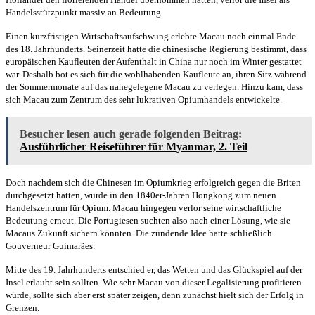
Handelsstützpunkt massiv an Bedeutung.
Einen kurzfristigen Wirtschaftsaufschwung erlebte Macau noch einmal Ende
des 18. Jahrhunderts. Seinerzeit hatte die chinesische Regierung bestimmt, dass
europäischen Kaufleuten der Aufenthalt in China nur noch im Winter gestattet
war. Deshalb bot es sich für die wohlhabenden Kaufleute an, ihren Sitz während
der Sommermonate auf das nahegelegene Macau zu verlegen. Hinzu kam, dass
sich Macau zum Zentrum des sehr lukrativen Opiumhandels entwickelte.
Besucher lesen auch gerade folgenden Beitrag:
Ausführlicher Reiseführer für Myanmar, 2. Teil
Doch nachdem sich die Chinesen im Opiumkrieg erfolgreich gegen die Briten
durchgesetzt hatten, wurde in den 1840er-Jahren Hongkong zum neuen
Handelszentrum für Opium. Macau hingegen verlor seine wirtschaftliche
Bedeutung erneut. Die Portugiesen suchten also nach einer Lösung, wie sie
Macaus Zukunft sichern könnten. Die zündende Idee hatte schließlich
Gouverneur Guimarães.
Mitte des 19. Jahrhunderts entschied er, das Wetten und das Glückspiel auf der
Insel erlaubt sein sollten. Wie sehr Macau von dieser Legalisierung profitieren
würde, sollte sich aber erst später zeigen, denn zunächst hielt sich der Erfolg in
Grenzen.