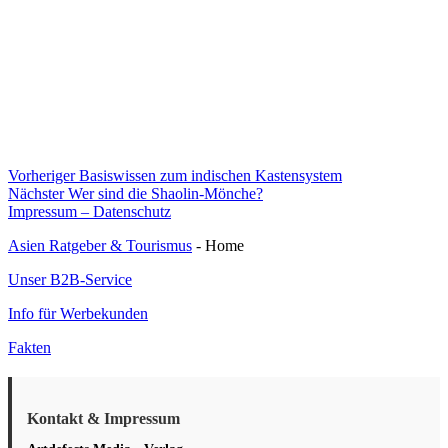
Beitragsnavigation
Vorheriger
Vorheriger
Basiswissen zum indischen Kastensystem
Nächster
Beitrag:
Nächster
Wer sind die Shaolin-Mönche?
Beitrag:
Impressum – Datenschutz
Asien Ratgeber & Tourismus
- Home
Unser B2B-Service
Info für Werbekunden
Fakten
Kontakt & Impressum