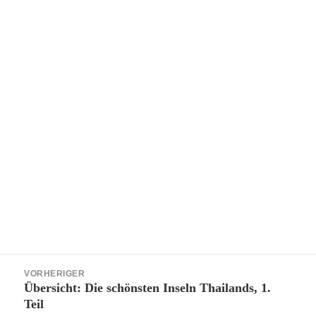
Beitragsnavigation
VORHERIGER
Übersicht: Die schönsten Inseln Thailands, 1.
Vorheriger
Teil
Beitrag: