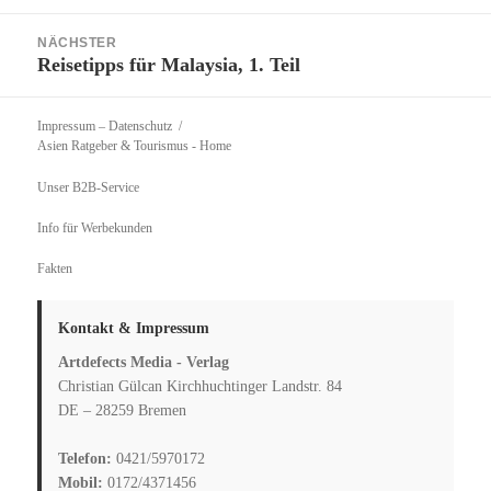
NÄCHSTER
Reisetipps für Malaysia, 1. Teil
Nächster
Beitrag:
Impressum – Datenschutz
Asien Ratgeber & Tourismus
- Home
Unser B2B-Service
Info für Werbekunden
Fakten
Kontakt & Impressum
Artdefects Media - Verlag
Christian Gülcan Kirchhuchtinger Landstr. 84
DE – 28259 Bremen
Telefon:
0421/5970172
Mobil:
0172/4371456