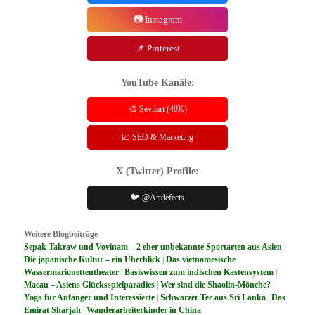
📷 Instagram
📌 Pinterest
YouTube Kanäle:
🎨 Sevilart (40K)
📈 SEO & Marketing
X (Twitter) Profile:
🐦 @Artdefects
Weitere Blogbeiträge
Sepak Takraw und Vovinam – 2 eher unbekannte Sportarten aus Asien
|
Die japanische Kultur – ein Überblick
|
Das vietnamesische
Wassermarionettentheater
|
Basiswissen zum indischen Kastensystem
|
Macau – Asiens Glücksspielparadies
|
Wer sind die Shaolin-Mönche?
|
Yoga für Anfänger und Interessierte
|
Schwarzer Tee aus Sri Lanka
|
Das
Emirat Sharjah
|
Wanderarbeiterkinder in China