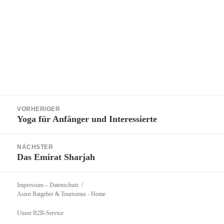
Beitragsnavigation
VORHERIGER
Yoga für Anfänger und Interessierte
Vorheriger
Beitrag:
NÄCHSTER
Das Emirat Sharjah
Nächster
Beitrag:
Impressum – Datenschutz
Asien Ratgeber & Tourismus
- Home
Unser B2B-Service