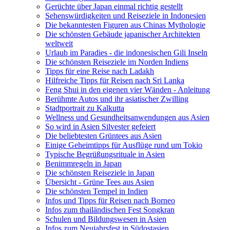
Gerüchte über Japan einmal richtig gestellt
Sehenswürdigkeiten und Reiseziele in Indonesien
Die bekanntesten Figuren aus Chinas Mythologie
Die schönsten Gebäude japanischer Architekten
weltweit
Urlaub im Paradies - die indonesischen Gili Inseln
Die schönsten Reiseziele im Norden Indiens
Tipps für eine Reise nach Ladakh
Hilfreiche Tipps für Reisen nach Sri Lanka
Feng Shui in den eigenen vier Wänden - Anleitung
Berühmte Autos und ihr asiatischer Zwilling
Stadtportrait zu Kalkutta
Wellness und Gesundheitsanwendungen aus Asien
So wird in Asien Silvester gefeiert
Die beliebtesten Grüntees aus Asien
Einige Geheimtipps für Ausflüge rund um Tokio
Typische Begrüßungsrituale in Asien
Benimmregeln in Japan
Die schönsten Reiseziele in Japan
Übersicht - Grüne Tees aus Asien
Die schönsten Tempel in Indien
Infos und Tipps für Reisen nach Borneo
Infos zum thailändischen Fest Songkran
Schulen und Bildungswesen in Asien
Infos zum Neujahrsfest in Südostasien