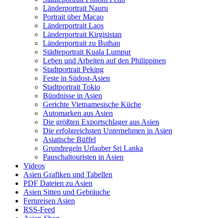
Länderportrait Nauru
Portrait über Macao
Länderportrait Laos
Länderportrait Kirgisistan
Länderportrait zu Buthan
Städteportrait Kuala Lumpur
Leben und Arbeiten auf den Philippinen
Stadtportrait Peking
Feste in Südost-Asien
Stadtportrait Tokio
Bündnisse in Asien
Gerichte Vietnamesische Küche
Automarken aus Asien
Die größten Exportschlager aus Asien
Die erfolgreichsten Unternehmen in Asien
Asiatische Büffel
Grundregeln Urlauber Sri Lanka
Pauschaltouristen in Asien
Videos
Asien Grafiken und Tabellen
PDF Dateien zu Asien
Asien Sitten und Gebräuche
Fernreisen Asien
RSS-Feed