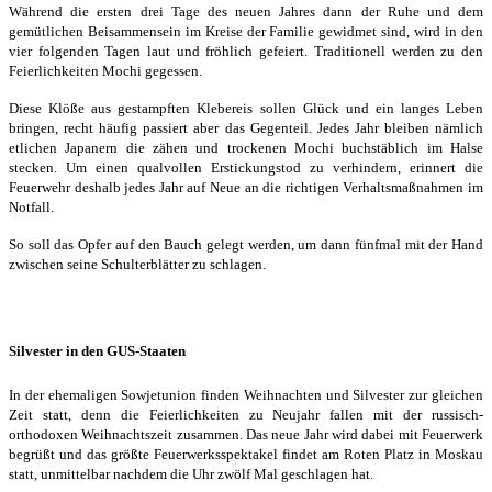
Während die ersten drei Tage des neuen Jahres dann der Ruhe und dem
gemütlichen Beisammensein im Kreise der Familie gewidmet sind, wird in den
vier folgenden Tagen laut und fröhlich gefeiert. Traditionell werden zu den
Feierlichkeiten Mochi gegessen.
Diese Klöße aus gestampften Klebereis sollen Glück und ein langes Leben
bringen, recht häufig passiert aber das Gegenteil. Jedes Jahr bleiben nämlich
etlichen Japanern die zähen und trockenen Mochi buchstäblich im Halse
stecken. Um einen qualvollen Erstickungstod zu verhindern, erinnert die
Feuerwehr deshalb jedes Jahr auf Neue an die richtigen Verhaltsmaßnahmen im
Notfall.
So soll das Opfer auf den Bauch gelegt werden, um dann fünfmal mit der Hand
zwischen seine Schulterblätter zu schlagen.
Silvester in den GUS-Staaten
In der ehemaligen Sowjetunion finden Weihnachten und Silvester zur gleichen
Zeit statt, denn die Feierlichkeiten zu Neujahr fallen mit der russisch-
orthodoxen Weihnachtszeit zusammen. Das neue Jahr wird dabei mit Feuerwerk
begrüßt und das größte Feuerwerksspektakel findet am Roten Platz in Moskau
statt, unmittelbar nachdem die Uhr zwölf Mal geschlagen hat.