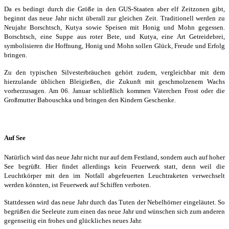
Da es bedingt durch die Größe in den GUS-Staaten aber elf Zeitzonen gibt,
beginnt das neue Jahr nicht überall zur gleichen Zeit. Traditionell werden zu
Neujahr Borschtsch, Kutya sowie Speisen mit Honig und Mohn gegessen.
Borschtsch, eine Suppe aus roter Bete, und Kutya, eine Art Getreidebrei,
symbolisieren die Hoffnung, Honig und Mohn sollen Glück, Freude und Erfolg
bringen.
Zu den typischen Silvesterbräuchen gehört zudem, vergleichbar mit dem
hierzulande üblichen Bleigießen, die Zukunft mit geschmolzenem Wachs
vorherzusagen. Am 06. Januar schließlich kommen Väterchen Frost oder die
Großmutter Babouschka und bringen den Kindern Geschenke.
Auf See
Natürlich wird das neue Jahr nicht nur auf dem Festland, sondern auch auf hoher
See begrüßt. Hier findet allerdings kein Feuerwerk statt, denn weil die
Leuchtkörper mit den im Notfall abgefeuerten Leuchtraketen verwechselt
werden könnten, ist Feuerwerk auf Schiffen verboten.
Stattdessen wird das neue Jahr durch das Tuten der Nebelhörner eingeläutet. So
begrüßen die Seeleute zum einen das neue Jahr und wünschen sich zum anderen
gegenseitig ein frohes und glückliches neues Jahr.