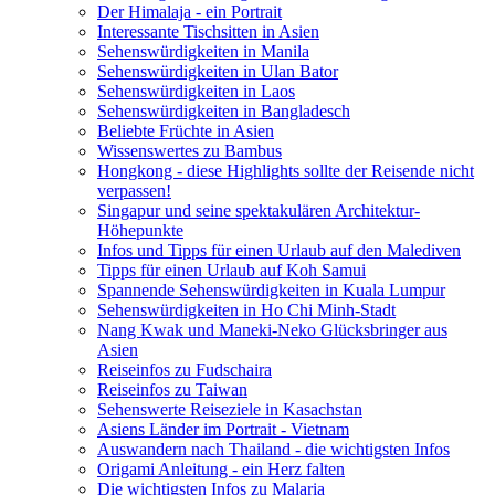
Der Himalaja - ein Portrait
Interessante Tischsitten in Asien
Sehenswürdigkeiten in Manila
Sehenswürdigkeiten in Ulan Bator
Sehenswürdigkeiten in Laos
Sehenswürdigkeiten in Bangladesch
Beliebte Früchte in Asien
Wissenswertes zu Bambus
Hongkong - diese Highlights sollte der Reisende nicht
verpassen!
Singapur und seine spektakulären Architektur-
Höhepunkte
Infos und Tipps für einen Urlaub auf den Malediven
Tipps für einen Urlaub auf Koh Samui
Spannende Sehenswürdigkeiten in Kuala Lumpur
Sehenswürdigkeiten in Ho Chi Minh-Stadt
Nang Kwak und Maneki-Neko Glücksbringer aus
Asien
Reiseinfos zu Fudschaira
Reiseinfos zu Taiwan
Sehenswerte Reiseziele in Kasachstan
Asiens Länder im Portrait - Vietnam
Auswandern nach Thailand - die wichtigsten Infos
Origami Anleitung - ein Herz falten
Die wichtigsten Infos zu Malaria