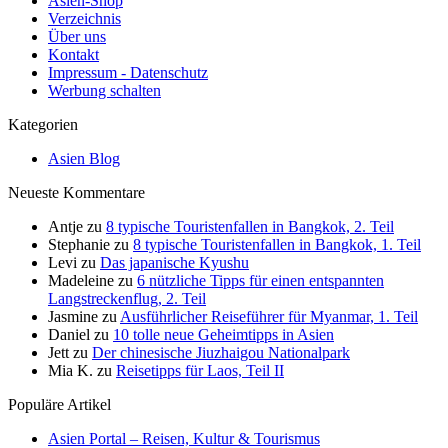
Asien-Shop
Verzeichnis
Über uns
Kontakt
Impressum - Datenschutz
Werbung schalten
Kategorien
Asien Blog
Neueste Kommentare
Antje
zu
8 typische Touristenfallen in Bangkok, 2. Teil
Stephanie
zu
8 typische Touristenfallen in Bangkok, 1. Teil
Levi
zu
Das japanische Kyushu
Madeleine
zu
6 nützliche Tipps für einen entspannten
Langstreckenflug, 2. Teil
Jasmine
zu
Ausführlicher Reiseführer für Myanmar, 1. Teil
Daniel
zu
10 tolle neue Geheimtipps in Asien
Jett
zu
Der chinesische Jiuzhaigou Nationalpark
Mia K.
zu
Reisetipps für Laos, Teil II
Populäre Artikel
Asien Portal – Reisen, Kultur & Tourismus