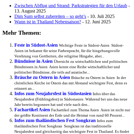
Zwischen Abflug und Strand: Parkstrategien für den Urlaub
-
13. August 2025
Dim Sum selbst zubereiten – so geht’s
- 10. Juli 2025
Wann ist in Thailand Nebensaison?
- 12. Juni 2025
Mehr Themen:
Feste in Südost-Asien
Wichtige Feste in Südost-Asien Südost-
Asien ist bekannt für seine Farbenpracht, für die hingebungsvolle
Verehrung von Gottheiten, die religiöse Hingabe, aber...
Bündnisse in Asien
Übersicht zu wirtschaftlichen und politischen
Bündnissen in Asien Asien kennt eine Reihe wirtschaftlicher und
politischer Bündnisse, die teils auf asiatische...
Bräuche zu Ostern in Asien
Bräuche zu Ostern in Asien In der
christlichen Kirche ist Ostern das mit Abstand wichtigste Fest, denn es
erinnert an...
Infos zum Neujahrsfest in Südostasien
Infos über das
Neujahrsfest (Frühlingsfest) in Südostasien Während bei uns das neue
Jahr bereits begonnen hat und viele nach den...
Fachartikel Asien
Fachartikel zum Thema Asien Asien ist nicht nur
der größte Kontinent der Erde und die Heimat von rund 60 Prozent...
Infos zum thailändischen Fest Songkran
Infos zum
thailändischen Fest Songkran Songkran ist das traditionelle
Neujahrsfest und gleichzeitig das wichtigste Fest in Thailand. Es findet