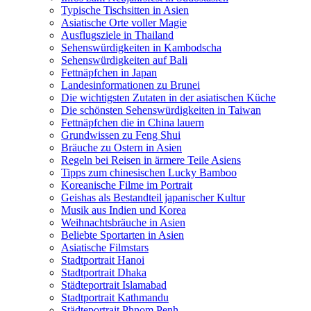
Typische Tischsitten in Asien
Asiatische Orte voller Magie
Ausflugsziele in Thailand
Sehenswürdigkeiten in Kambodscha
Sehenswürdigkeiten auf Bali
Fettnäpfchen in Japan
Landesinformationen zu Brunei
Die wichtigsten Zutaten in der asiatischen Küche
Die schönsten Sehenswürdigkeiten in Taiwan
Fettnäpfchen die in China lauern
Grundwissen zu Feng Shui
Bräuche zu Ostern in Asien
Regeln bei Reisen in ärmere Teile Asiens
Tipps zum chinesischen Lucky Bamboo
Koreanische Filme im Portrait
Geishas als Bestandteil japanischer Kultur
Musik aus Indien und Korea
Weihnachtsbräuche in Asien
Beliebte Sportarten in Asien
Asiatische Filmstars
Stadtportrait Hanoi
Stadtportrait Dhaka
Städteportrait Islamabad
Stadtportrait Kathmandu
Städteportrait Phnom Penh