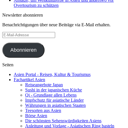
Ansätze, um Weltkulturerbe in Asien und anderswo vor
Overtourism zu schützen
Newsletter abonnieren
Benachrichtigungen über neue Beiträge via E-Mail erhalten.
E-
Mail-
Adresse
Abonnieren
Seiten
Asien Portal - Reisen, Kultur & Tourismus
Fachartikel Asien
Reiseangebote Japan
Sushi in der japanischen Küche
Qi - Grundlage allen Lebens
Impfschutz für asiatische Länder
Währungen in asiatischen Staaten
Teesorten aus Asien
Börse Asien
Die schönsten Sehenswürdigkeiten Asiens
Anleitung und Vorlage - Asiatischen Ring basteln