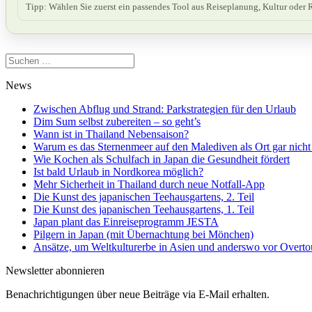
Tipp: Wählen Sie zuerst ein passendes Tool aus Reiseplanung, Kultur oder R
Suchen
nach:
News
Zwischen Abflug und Strand: Parkstrategien für den Urlaub
Dim Sum selbst zubereiten – so geht’s
Wann ist in Thailand Nebensaison?
Warum es das Sternenmeer auf den Malediven als Ort gar nicht 
Wie Kochen als Schulfach in Japan die Gesundheit fördert
Ist bald Urlaub in Nordkorea möglich?
Mehr Sicherheit in Thailand durch neue Notfall-App
Die Kunst des japanischen Teehausgartens, 2. Teil
Die Kunst des japanischen Teehausgartens, 1. Teil
Japan plant das Einreiseprogramm JESTA
Pilgern in Japan (mit Übernachtung bei Mönchen)
Ansätze, um Weltkulturerbe in Asien und anderswo vor Overto
Newsletter abonnieren
Benachrichtigungen über neue Beiträge via E-Mail erhalten.