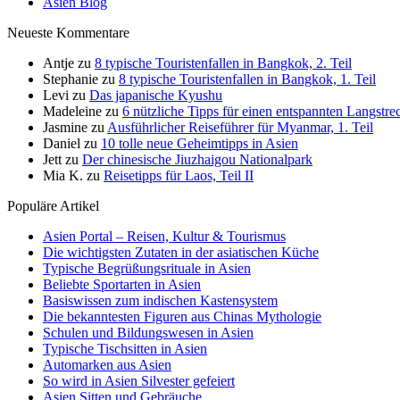
Asien Blog
Neueste Kommentare
Antje
zu
8 typische Touristenfallen in Bangkok, 2. Teil
Stephanie
zu
8 typische Touristenfallen in Bangkok, 1. Teil
Levi
zu
Das japanische Kyushu
Madeleine
zu
6 nützliche Tipps für einen entspannten Langstrec
Jasmine
zu
Ausführlicher Reiseführer für Myanmar, 1. Teil
Daniel
zu
10 tolle neue Geheimtipps in Asien
Jett
zu
Der chinesische Jiuzhaigou Nationalpark
Mia K.
zu
Reisetipps für Laos, Teil II
Populäre Artikel
Asien Portal – Reisen, Kultur & Tourismus
Die wichtigsten Zutaten in der asiatischen Küche
Typische Begrüßungsrituale in Asien
Beliebte Sportarten in Asien
Basiswissen zum indischen Kastensystem
Die bekanntesten Figuren aus Chinas Mythologie
Schulen und Bildungswesen in Asien
Typische Tischsitten in Asien
Automarken aus Asien
So wird in Asien Silvester gefeiert
Asien Sitten und Gebräuche