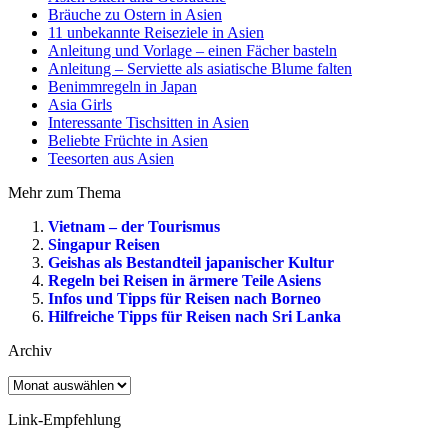
Bräuche zu Ostern in Asien
11 unbekannte Reiseziele in Asien
Anleitung und Vorlage – einen Fächer basteln
Anleitung – Serviette als asiatische Blume falten
Benimmregeln in Japan
Asia Girls
Interessante Tischsitten in Asien
Beliebte Früchte in Asien
Teesorten aus Asien
Mehr zum Thema
Vietnam – der Tourismus
Singapur Reisen
Geishas als Bestandteil japanischer Kultur
Regeln bei Reisen in ärmere Teile Asiens
Infos und Tipps für Reisen nach Borneo
Hilfreiche Tipps für Reisen nach Sri Lanka
Archiv
Archiv
Link-Empfehlung