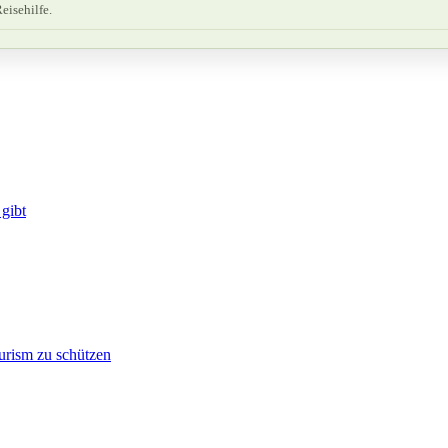
eisehilfe.
gibt
urism zu schützen