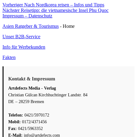
Beitragsnavigation
Vorheriger
Vorheriger
Nach Nordkorea reisen – Infos und Tipps
Nächster
Beitrag:
Nächster
Reisetipp: die vietnamesische Insel Phu Quoc
Beitrag:
Impressum – Datenschutz
Asien Ratgeber & Tourismus
- Home
Unser B2B-Service
Info für Werbekunden
Fakten
Kontakt & Impressum
Artdefects Media - Verlag
Christian Gülcan Kirchhuchtinger Landstr. 84
DE – 28259 Bremen
Telefon:
0421/5970172
Mobil:
0172/4371456
Fax:
0421/5963352
E-Mail:
info@artdefects.com