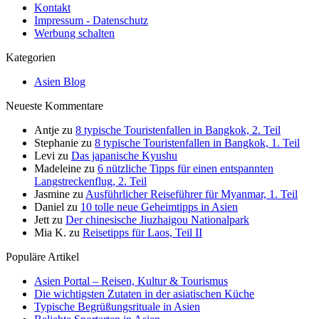
Kontakt
Impressum - Datenschutz
Werbung schalten
Kategorien
Asien Blog
Neueste Kommentare
Antje
zu
8 typische Touristenfallen in Bangkok, 2. Teil
Stephanie
zu
8 typische Touristenfallen in Bangkok, 1. Teil
Levi
zu
Das japanische Kyushu
Madeleine
zu
6 nützliche Tipps für einen entspannten
Langstreckenflug, 2. Teil
Jasmine
zu
Ausführlicher Reiseführer für Myanmar, 1. Teil
Daniel
zu
10 tolle neue Geheimtipps in Asien
Jett
zu
Der chinesische Jiuzhaigou Nationalpark
Mia K.
zu
Reisetipps für Laos, Teil II
Populäre Artikel
Asien Portal – Reisen, Kultur & Tourismus
Die wichtigsten Zutaten in der asiatischen Küche
Typische Begrüßungsrituale in Asien