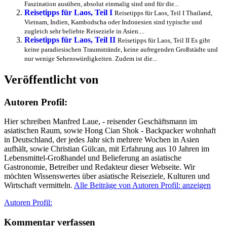
Faszination ausüben, absolut einmalig sind und für die...
Reisetipps für Laos, Teil I
Reisetipps für Laos, Teil I Thailand,
Vietnam, Indien, Kambodscha oder Indonesien sind typische und
zugleich sehr beliebte Reiseziele in Asien....
Reisetipps für Laos, Teil II
Reisetipps für Laos, Teil II Es gibt
keine paradiesischen Traumstrände, keine aufregenden Großstädte und
nur wenige Sehenswürdigkeiten. Zudem ist die...
Veröffentlicht von
Autoren Profil:
Hier schreiben Manfred Laue, - reisender Geschäftsmann im
asiatischen Raum, sowie Hong Cian Shok - Backpacker wohnhaft
in Deutschland, der jedes Jahr sich mehrere Wochen in Asien
aufhält, sowie Christian Gülcan, mit Erfahrung aus 10 Jahren im
Lebensmittel-Großhandel und Belieferung an asiatische
Gastronomie, Betreiber und Redakteur dieser Webseite. Wir
möchten Wissenswertes über asiatische Reiseziele, Kulturen und
Wirtschaft vermitteln.
Alle Beiträge von Autoren Profil: anzeigen
Autor
Autoren Profil:
Kommentar verfassen