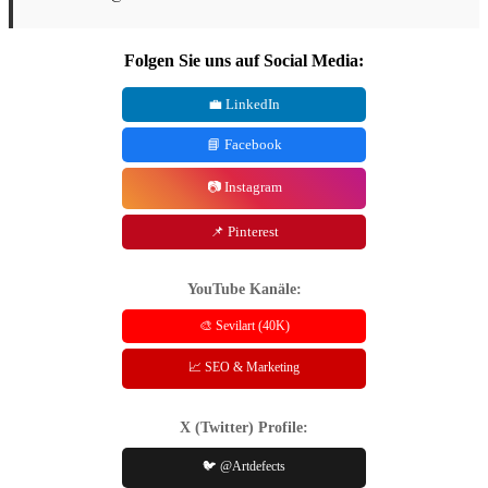
Folgen Sie uns auf Social Media:
💼 LinkedIn
📘 Facebook
📷 Instagram
📌 Pinterest
YouTube Kanäle:
🎨 Sevilart (40K)
📈 SEO & Marketing
X (Twitter) Profile:
🐦 @Artdefects