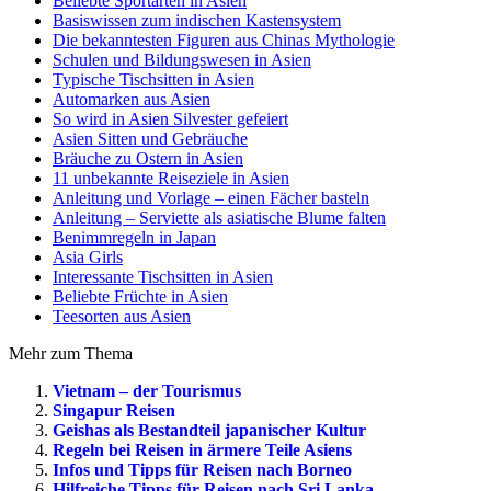
Beliebte Sportarten in Asien
Basiswissen zum indischen Kastensystem
Die bekanntesten Figuren aus Chinas Mythologie
Schulen und Bildungswesen in Asien
Typische Tischsitten in Asien
Automarken aus Asien
So wird in Asien Silvester gefeiert
Asien Sitten und Gebräuche
Bräuche zu Ostern in Asien
11 unbekannte Reiseziele in Asien
Anleitung und Vorlage – einen Fächer basteln
Anleitung – Serviette als asiatische Blume falten
Benimmregeln in Japan
Asia Girls
Interessante Tischsitten in Asien
Beliebte Früchte in Asien
Teesorten aus Asien
Mehr zum Thema
Vietnam – der Tourismus
Singapur Reisen
Geishas als Bestandteil japanischer Kultur
Regeln bei Reisen in ärmere Teile Asiens
Infos und Tipps für Reisen nach Borneo
Hilfreiche Tipps für Reisen nach Sri Lanka